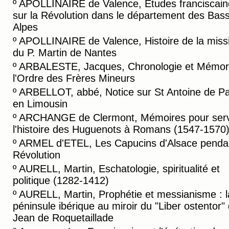
º
APOLLINAIRE de Valence, Etudes franciscain
sur la Révolution dans le département des Bas
Alpes
º
APOLLINAIRE de Valence, Histoire de la miss
du P. Martin de Nantes
º
ARBALESTE, Jacques, Chronologie et Mémori
l'Ordre des Frères Mineurs
º
ARBELLOT, abbé, Notice sur St Antoine de P
en Limousin
º
ARCHANGE de Clermont, Mémoires pour serv
l'histoire des Huguenots à Romans (1547-1570
º
ARMEL d'ETEL, Les Capucins d'Alsace pendan
Révolution
º
AURELL, Martin, Eschatologie, spiritualité et
politique (1282-1412)
º
AURELL, Martin, Prophétie et messianisme : l
péninsule ibérique au miroir du "Liber ostentor"
Jean de Roquetaillade