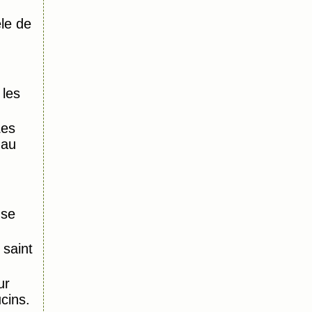
le de
 les
Les
 au
nse
saint
ur
ucins.