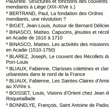
Pauvreté. Structures et fonctions des couvents
mendiants à Liège (XIII-XIVe s.)
º
BERTRAND, Paul, La fondation des Ordres
mendiants, une révolution ?
º
BIGET, Jean-Louis, Autour de Bernard Délicie
º
BINASCO, Matteo, Capucins, jésuites et récol
en Acadie de 1610 à 1710
º
BINASCO, Matteo, Les activités des missionn
en Acadie (1510-1750)
º
BLAREZ, Joseph, Le couvent des Récollets d
Port-Louis
º
BLIAUX, Fabienne, Clarisses colettines et clar
urbanistes dans le nord de la France
º
BLIAUX, Fabienne, Les Saintes-Claires d'Ami
au XVIIIe s.
º
BOISSET, Louis, Visions d'Orient chez Jean d
Roquetaillade
º
BONNELYE, François, Saint Antoine de Padou