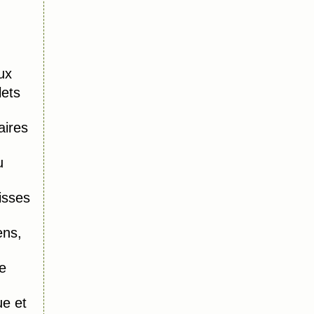
ux
lets
aires
u
isses
ens,
e
e et