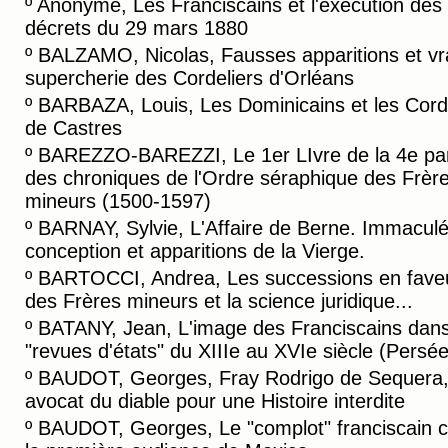
º
Anonyme, Les Franciscains et l'éxécution des
décrets du 29 mars 1880
º
BALZAMO, Nicolas, Fausses apparitions et vr
supercherie des Cordeliers d'Orléans
º
BARBAZA, Louis, Les Dominicains et les Cord
de Castres
º
BAREZZO-BAREZZI, Le 1er LIvre de la 4e par
des chroniques de l'Ordre séraphique des Frèr
mineurs (1500-1597)
º
BARNAY, Sylvie, L'Affaire de Berne. Immacul
conception et apparitions de la Vierge.
º
BARTOCCI, Andrea, Les successions en fave
des Frères mineurs et la science juridique...
º
BATANY, Jean, L'image des Franciscains dans
"revues d'états" du XIIIe au XVIe siècle (Persée
º
BAUDOT, Georges, Fray Rodrigo de Sequera
avocat du diable pour une Histoire interdite
º
BAUDOT, Georges, Le "complot" franciscain c