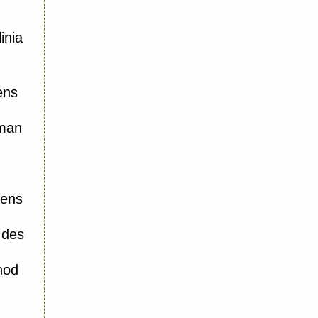
inia
ens
oman
iens
 des
hod