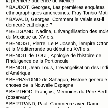
la première audience de Mexico
º
BAUDOT, Georges, Les premières enquêtes
ethnographiques américaines. Fray Toribio Motil
º
BAVAUD, Georges, Comment le Valais est-il
demeuré catholique ?
º
BELIGAND, Nadine, L'évangélisation des Indi
du Mexique au XVIe s.
º
BENOIST, Pierre, Le P. Joseph, l'empire Ott
et la Méditerranée au début du XVIIe s.
º
BENOIT de TOUL, Apologie de l'histoire de
l'Indulgence de la Portioncule
º
BENOIT, Jean-Louis, L'évangélisation des Ind
d'Amérique
º
BERNARDINO de Sahagun, Histoire générale
choses de la Nouvelle Espagne
º
BERTHOD, François, Mémoires du Père Bert
(observant)
º
BERTRAND, Paul, Commerce avec Dame