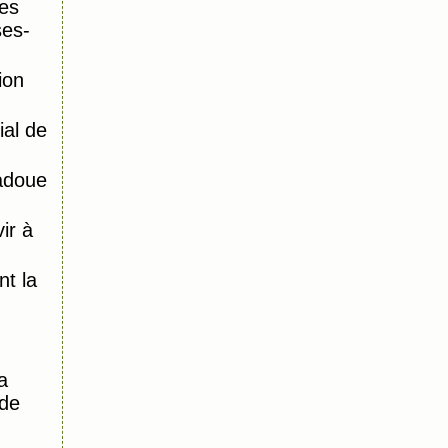
es
ses-
ion
al de
adoue
ir à
)
t la
a
 de