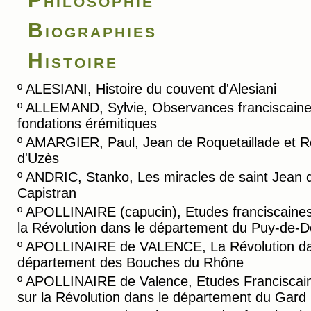
Biographies
Histoire
º
ALESIANI, Histoire du couvent d'Alesiani
º
ALLEMAND, Sylvie, Observances franciscaine
fondations érémitiques
º
AMARGIER, Paul, Jean de Roquetaillade et R
d'Uzès
º
ANDRIC, Stanko, Les miracles de saint Jean 
Capistran
º
APOLLINAIRE (capucin), Etudes franciscaines
la Révolution dans le département du Puy-de-
º
APOLLINAIRE de VALENCE, La Révolution da
département des Bouches du Rhône
º
APOLLINAIRE de Valence, Etudes Franciscai
sur la Révolution dans le département du Gard