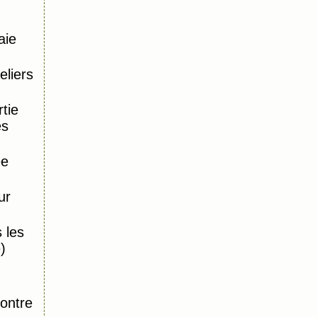
aie
eliers
tie
es
ée
ur
 les
)
,
ontre