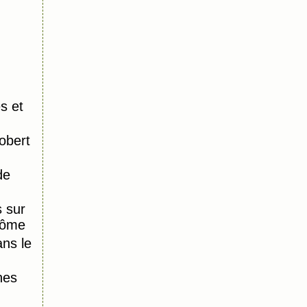
s et
obert
de
 sur
Dôme
ns le
nes