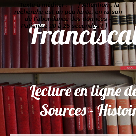
Texte à méditer :
[ Attention , la
recherche est un peu lente, en raison
de l'abondance des données -
Patientez 20 à 25 secondes ! ]