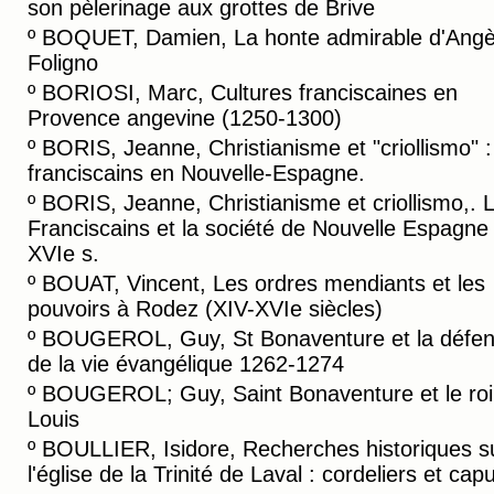
son pèlerinage aux grottes de Brive
º
BOQUET, Damien, La honte admirable d'Angè
Foligno
º
BORIOSI, Marc, Cultures franciscaines en
Provence angevine (1250-1300)
º
BORIS, Jeanne, Christianisme et "criollismo" :
franciscains en Nouvelle-Espagne.
º
BORIS, Jeanne, Christianisme et criollismo,. 
Franciscains et la société de Nouvelle Espagne
XVIe s.
º
BOUAT, Vincent, Les ordres mendiants et les
pouvoirs à Rodez (XIV-XVIe siècles)
º
BOUGEROL, Guy, St Bonaventure et la défe
de la vie évangélique 1262-1274
º
BOUGEROL; Guy, Saint Bonaventure et le roi 
Louis
º
BOULLIER, Isidore, Recherches historiques s
l'église de la Trinité de Laval : cordeliers et cap