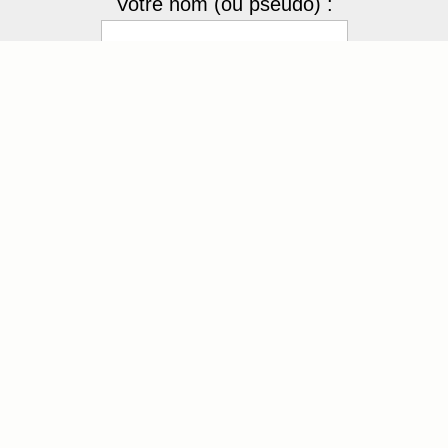
Votre nom (ou pseudo) :
Votre mot de passe
exNbEw
Recopier le code :
Envoyer
[ Mot de passe perdu ?
]
4 membres