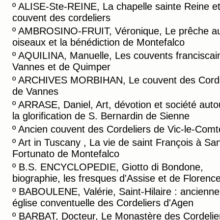
º
ALISE-Ste-REINE, La chapelle sainte Reine et
couvent des cordeliers
º
AMBROSINO-FRUIT, Véronique, Le prêche a
oiseaux et la bénédiction de Montefalco
º
AQUILINA, Manuelle, Les couvents franciscai
Vannes et de Quimper
º
ARCHIVES MORBIHAN, Le couvent des Corde
de Vannes
º
ARRASE, Daniel, Art, dévotion et société auto
la glorification de S. Bernardin de Sienne
º
Ancien couvent des Cordeliers de Vic-le-Comt
º
Art in Tuscany , La vie de saint François à Sa
Fortunato de Montefalco
º
B.S. ENCYCLOPEDIE, Giotto di Bondone,
biographie, les fresques d'Assise et de Florenc
º
BABOULENE, Valérie, Saint-Hilaire : ancienne
église conventuelle des Cordeliers d'Agen
º
BARBAT, Docteur, Le Monastère des Cordelie