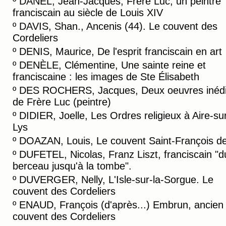
º
DANEL, Jean-Jacques, Frère Luc, un peintre
franciscain au siècle de Louis XIV
º
DAVIS, Shan., Ancenis (44). Le couvent des
Cordeliers
º
DENIS, Maurice, De l'esprit franciscain en art
º
DENÈLE, Clémentine, Une sainte reine et
franciscaine : les images de Ste Élisabeth
º
DES ROCHERS, Jacques, Deux oeuvres inédi
de Frère Luc (peintre)
º
DIDIER, Joelle, Les Ordres religieux à Aire-sur
Lys
º
DOAZAN, Louis, Le couvent Saint-François de
º
DUFETEL, Nicolas, Franz Liszt, franciscain "d
berceau jusqu'à la tombe".
º
DUVERGER, Nelly, L'Isle-sur-la-Sorgue. Le
couvent des Cordeliers
º
ENAUD, François (d'après...) Embrun, ancien
couvent des Cordeliers