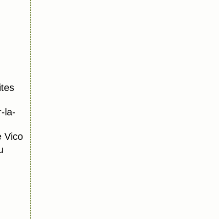
tes
-la-
 Vico
u