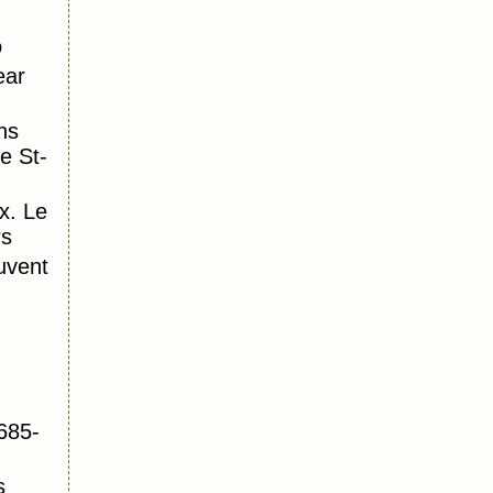
o
ear
ns
e St-
x. Le
rs
uvent
685-
s