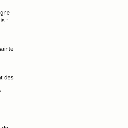
ègne
s :
ainte
t des
y