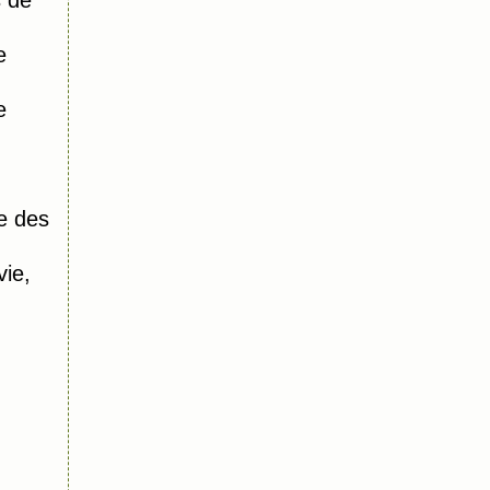
s de
e
e
e des
vie,