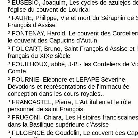
º
EUSEBIO, Joaquim, Les cycles de azulejos d
l'église du couvent de Louriçal
º
FAURE, Philippe, Vie et mort du Séraphin de 
François d'Assise
º
FONTENAY, Harold, Le couvent des Cordelier
le couvent des Capucins d'Autun
º
FOUCART, Bruno, Saint François d'Assise et l'
français du XIXe siècle
º
FOUILHOUX, abbé, J-B.- les Cordeliers de Vic
Comte
º
FOURNIE, Eléonore et LEPAPE Séverine,
Dévotions et représentations de l'Immaculée
conception dans les cours royales...
º
FRANCASTEL, Pierre, L'Art italien et le rôle
personnel de saint François.
º
FRUGONI, Chiara, Les Histoires franciscaine
dans la Basilique supérieure d'Assise
º
FULGENCE de Goudelin, Le couvent des Cap