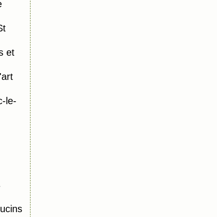
e
St
s et
art
-le-
s
ucins