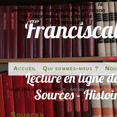
Texte à méditer :
[ Attention , la
recherche est un peu lente, en raison
de l'abondance des données -
Patientez 20 à 25 secondes ! ]
Accueil
Qui sommes-nous ?
Nou
Vous êtes ici :
Accueil
»
X.- Ancien couvent Saint
Sources