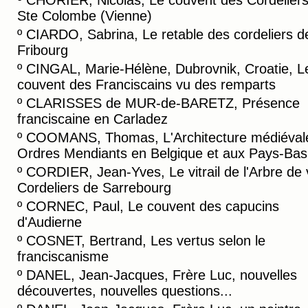
º
CHORIER, Nicolas, Le couvent des Cordelier
Ste Colombe (Vienne)
º
CIARDO, Sabrina, Le retable des cordeliers d
Fribourg
º
CINGAL, Marie-Hélène, Dubrovnik, Croatie, L
couvent des Franciscains vu des remparts
º
CLARISSES de MUR-de-BARETZ, Présence
franciscaine en Carladez
º
COOMANS, Thomas, L'Architecture médiéval
Ordres Mendiants en Belgique et aux Pays-Bas
º
CORDIER, Jean-Yves, Le vitrail de l'Arbre de 
Cordeliers de Sarrebourg
º
CORNEC, Paul, Le couvent des capucins
d'Audierne
º
COSNET, Bertrand, Les vertus selon le
franciscanisme
º
DANEL, Jean-Jacques, Frère Luc, nouvelles
découvertes, nouvelles questions...