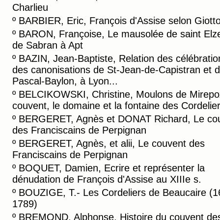
Charlieu
º
BARBIER, Eric, François d'Assise selon Giott
º
BARON, Françoise, Le mausolée de saint Elz
de Sabran à Apt
º
BAZIN, Jean-Baptiste, Relation des célébratio
des canonisations de St-Jean-de-Capistran et d
Pascal-Baylon, à Lyon...
º
BELCIKOWSKI, Christine, Moulons de Mirepo
couvent, le domaine et la fontaine des Cordelie
º
BERGERET, Agnès et DONAT Richard, Le co
des Franciscains de Perpignan
º
BERGERET, Agnès, et alii, Le couvent des
Franciscains de Perpignan
º
BOQUET, Damien, Ecrire et représenter la
dénudation de François d'Assise au XIIIe s.
º
BOUZIGE, T.- Les Cordeliers de Beaucaire (1
1789)
º
BREMOND, Alphonse, Histoire du couvent de