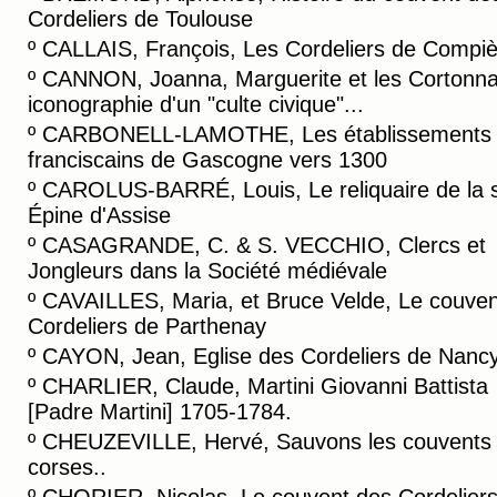
Cordeliers de Toulouse
º
CALLAIS, François, Les Cordeliers de Compi
º
CANNON, Joanna, Marguerite et les Cortonnai
iconographie d'un "culte civique"...
º
CARBONELL-LAMOTHE, Les établissements
franciscains de Gascogne vers 1300
º
CAROLUS-BARRÉ, Louis, Le reliquaire de la s
Épine d'Assise
º
CASAGRANDE, C. & S. VECCHIO, Clercs et
Jongleurs dans la Société médiévale
º
CAVAILLES, Maria, et Bruce Velde, Le couven
Cordeliers de Parthenay
º
CAYON, Jean, Eglise des Cordeliers de Nanc
º
CHARLIER, Claude, Martini Giovanni Battista
[Padre Martini] 1705-1784.
º
CHEUZEVILLE, Hervé, Sauvons les couvents
corses..