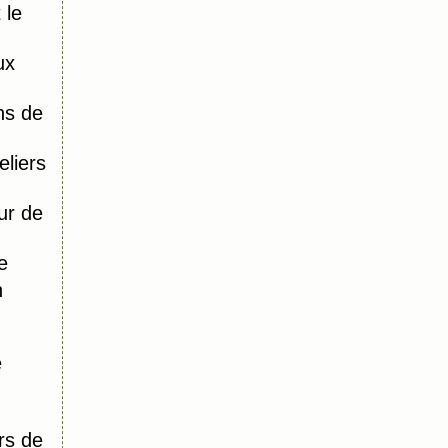
 le
ux
ns de
liers
ur de
e
n
e
rs de