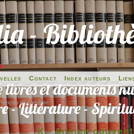
velles
Contact
Index auteurs
Lien
-François de Landean
X.- Ancien couvent