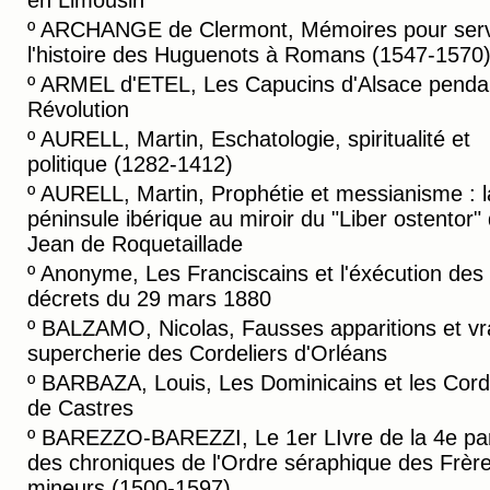
en Limousin
º
ARCHANGE de Clermont, Mémoires pour serv
l'histoire des Huguenots à Romans (1547-1570
º
ARMEL d'ETEL, Les Capucins d'Alsace pendan
Révolution
º
AURELL, Martin, Eschatologie, spiritualité et
politique (1282-1412)
º
AURELL, Martin, Prophétie et messianisme : l
péninsule ibérique au miroir du "Liber ostentor"
Jean de Roquetaillade
º
Anonyme, Les Franciscains et l'éxécution des
décrets du 29 mars 1880
º
BALZAMO, Nicolas, Fausses apparitions et vr
supercherie des Cordeliers d'Orléans
º
BARBAZA, Louis, Les Dominicains et les Cord
de Castres
º
BAREZZO-BAREZZI, Le 1er LIvre de la 4e par
des chroniques de l'Ordre séraphique des Frèr
mineurs (1500-1597)