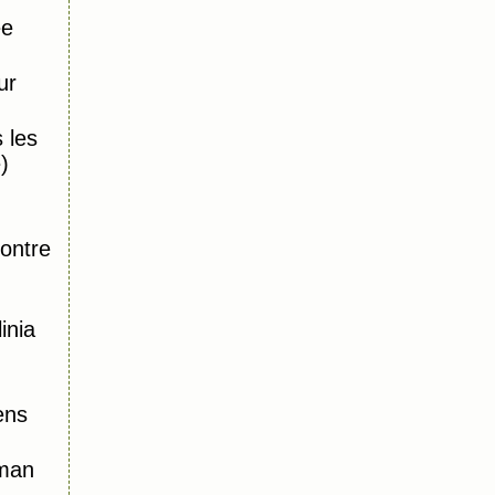
ée
ur
 les
)
,
ontre
inia
ens
oman