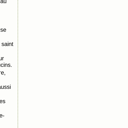
 au
nse
saint
ur
ucins.
re,
aussi
es
e-