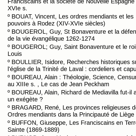
Franciscains et la société de Nouvelle Espagne
XVIe s.
º
BOUAT, Vincent, Les ordres mendiants et les
pouvoirs à Rodez (XIV-XVIe siècles)
º
BOUGEROL, Guy, St Bonaventure et la défe
de la vie évangélique 1262-1274
º
BOUGEROL; Guy, Saint Bonaventure et le roi 
Louis
º
BOULLIER, Isidore, Recherches historiques s
l'église de la Trinité de Laval : cordeliers et cap
º
BOUREAU, Alain : Théologie, Science, Censu
au XIIIe s. , Le cas de Jean Peckham
º
BOUREAU, Alain, Richard de Mediavilla fut-il 
un exégète ?
º
BRAGARD, René, Les provinces religieuses d
Ordres mendiants dans la Principauté de Liège
º
BUFFON, Giuseppe, Les Franciscains en Terr
Sainte (1869-1889)