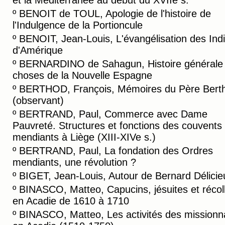
et la Méditerranée au début du XVIIe s.
º
BENOIT de TOUL, Apologie de l'histoire de
l'Indulgence de la Portioncule
º
BENOIT, Jean-Louis, L'évangélisation des Ind
d'Amérique
º
BERNARDINO de Sahagun, Histoire générale
choses de la Nouvelle Espagne
º
BERTHOD, François, Mémoires du Père Bert
(observant)
º
BERTRAND, Paul, Commerce avec Dame
Pauvreté. Structures et fonctions des couvents
mendiants à Liège (XIII-XIVe s.)
º
BERTRAND, Paul, La fondation des Ordres
mendiants, une révolution ?
º
BIGET, Jean-Louis, Autour de Bernard Délicie
º
BINASCO, Matteo, Capucins, jésuites et récol
en Acadie de 1610 à 1710
º
BINASCO, Matteo, Les activités des missionn