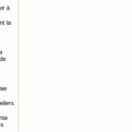
ir à
)
t la
a
 de
aie
eliers
tie
es