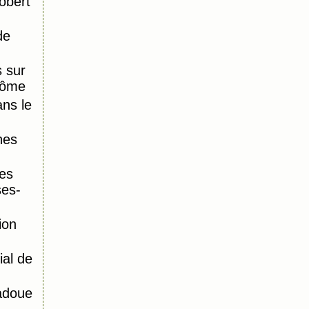
obert
de
 sur
Dôme
ns le
nes
es
ses-
ion
al de
adoue