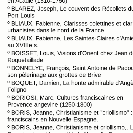
en Acadie (1510-1750)
º
BLAREZ, Joseph, Le couvent des Récollets d
Port-Louis
º
BLIAUX, Fabienne, Clarisses colettines et clar
urbanistes dans le nord de la France
º
BLIAUX, Fabienne, Les Saintes-Claires d'Ami
au XVIIIe s.
º
BOISSET, Louis, Visions d'Orient chez Jean d
Roquetaillade
º
BONNELYE, François, Saint Antoine de Padou
son pèlerinage aux grottes de Brive
º
BOQUET, Damien, La honte admirable d'Angè
Foligno
º
BORIOSI, Marc, Cultures franciscaines en
Provence angevine (1250-1300)
º
BORIS, Jeanne, Christianisme et "criollismo" :
franciscains en Nouvelle-Espagne.
º
BORIS, Jeanne, Christianisme et criollismo,. 