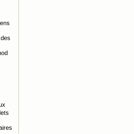
iens
 des
hod
ux
lets
aires