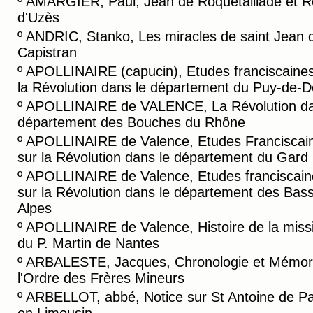
º
AMARGIER, Paul, Jean de Roquetaillade et R
d'Uzès
º
ANDRIC, Stanko, Les miracles de saint Jean 
Capistran
º
APOLLINAIRE (capucin), Etudes franciscaines
la Révolution dans le département du Puy-de-
º
APOLLINAIRE de VALENCE, La Révolution da
département des Bouches du Rhône
º
APOLLINAIRE de Valence, Etudes Franciscai
sur la Révolution dans le département du Gard
º
APOLLINAIRE de Valence, Etudes franciscain
sur la Révolution dans le département des Bas
Alpes
º
APOLLINAIRE de Valence, Histoire de la miss
du P. Martin de Nantes
º
ARBALESTE, Jacques, Chronologie et Mémori
l'Ordre des Frères Mineurs
º
ARBELLOT, abbé, Notice sur St Antoine de P