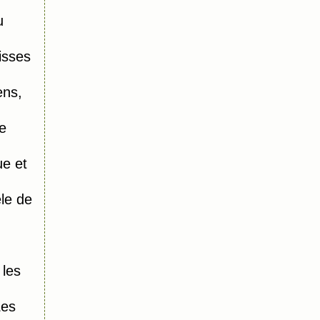
u
isses
ens,
e
e et
le de
 les
Les