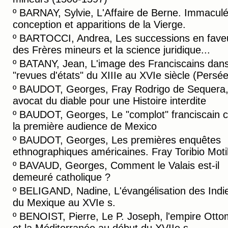
º
BARNAY, Sylvie, L'Affaire de Berne. Immacul
conception et apparitions de la Vierge.
º
BARTOCCI, Andrea, Les successions en fave
des Frères mineurs et la science juridique...
º
BATANY, Jean, L'image des Franciscains dans
"revues d'états" du XIIIe au XVIe siècle (Persée
º
BAUDOT, Georges, Fray Rodrigo de Sequera
avocat du diable pour une Histoire interdite
º
BAUDOT, Georges, Le "complot" franciscain c
la première audience de Mexico
º
BAUDOT, Georges, Les premières enquêtes
ethnographiques américaines. Fray Toribio Motil
º
BAVAUD, Georges, Comment le Valais est-il
demeuré catholique ?
º
BELIGAND, Nadine, L'évangélisation des Indi
du Mexique au XVIe s.
º
BENOIST, Pierre, Le P. Joseph, l'empire Ott