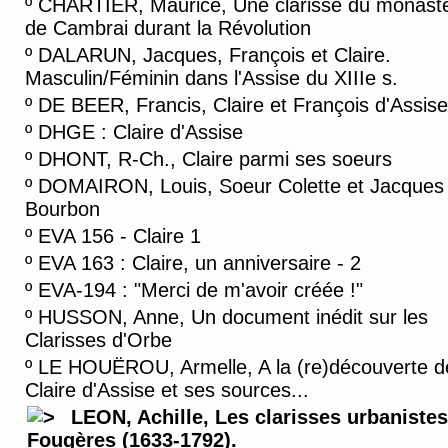
º
CHARTIER, Maurice, Une clarisse du monast
de Cambrai durant la Révolution
º
DALARUN, Jacques, François et Claire.
Masculin/Féminin dans l'Assise du XIIIe s.
º
DE BEER, Francis, Claire et François d'Assise
º
DHGE : Claire d'Assise
º
DHONT, R-Ch., Claire parmi ses soeurs
º
DOMAIRON, Louis, Soeur Colette et Jacques
Bourbon
º
EVA 156 - Claire 1
º
EVA 163 : Claire, un anniversaire - 2
º
EVA-194 : "Merci de m'avoir créée !"
º
HUSSON, Anne, Un document inédit sur les
Clarisses d'Orbe
º
LE HOUËROU, Armelle, A la (re)découverte d
Claire d'Assise et ses sources...
LEON, Achille, Les clarisses urbanistes
Fougères (1633-1792).