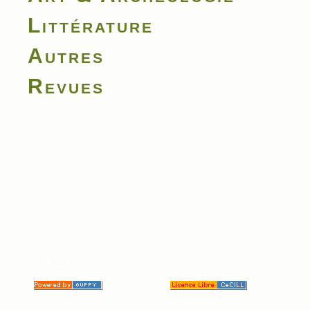
Littérature
Autres
Revues
Haut


© 2004-2017
Skins Papinou GuppY 5
Licence Libre CeCILL