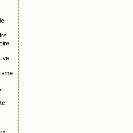
de
dre
oire
uve
risme
,
te
ire