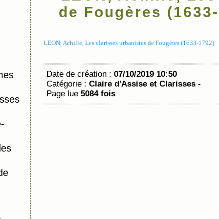
de Fougères (1633-
LEON, Achille, Les clarisses urbanistes de Fougères (1633-1792).
mes
Date de création :
07/10/2019 10:50
Catégorie :
Claire d'Assise et Clarisses -
Page lue
5084 fois
isses
-
des
de