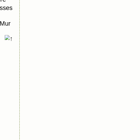
isses
 Mur