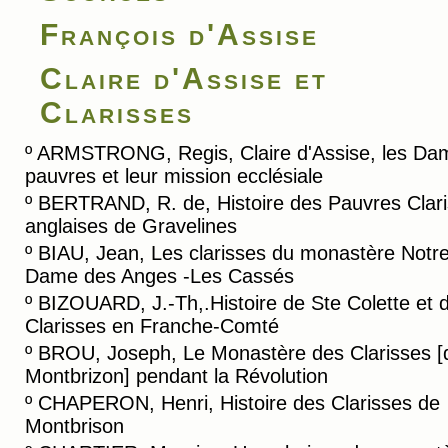
François d'Assise
Claire d'Assise et
Clarisses
º
ARMSTRONG, Regis, Claire d'Assise, les Da
pauvres et leur mission ecclésiale
º
BERTRAND, R. de, Histoire des Pauvres Clar
anglaises de Gravelines
º
BIAU, Jean, Les clarisses du monastère Notre
Dame des Anges -Les Cassés
º
BIZOUARD, J.-Th,.Histoire de Ste Colette et 
Clarisses en Franche-Comté
º
BROU, Joseph, Le Monastère des Clarisses [
Montbrizon] pendant la Révolution
º
CHAPERON, Henri, Histoire des Clarisses de
Montbrison