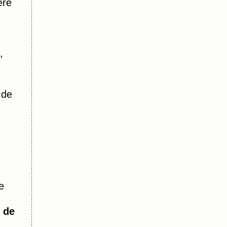
ère
,
 de
e
 de