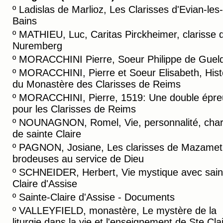
º
Ladislas de Marlioz, Les Clarisses d'Evian-les-
Bains
º
MATHIEU, Luc, Caritas Pirckheimer, clarisse 
Nuremberg
º
MORACCHINI Pierre, Soeur Philippe de Guel
º
MORACCHINI, Pierre et Soeur Elisabeth, Hist
du Monastère des Clarisses de Reims
º
MORACCHINI, Pierre, 1519: Une double épre
pour les Clarisses de Reims
º
NOUNAGNON, Romel, Vie, personnalité, cha
de sainte Claire
º
PAGNON, Josiane, Les clarisses de Mazamet
brodeuses au service de Dieu
º
SCHNEIDER, Herbert, Vie mystique avec sain
Claire d'Assise
º
Sainte-Claire d'Assise - Documents
º
VALLEYFIELD, monastère, Le mystère de la
liturgie dans la vie et l'enseignement de Ste Cla