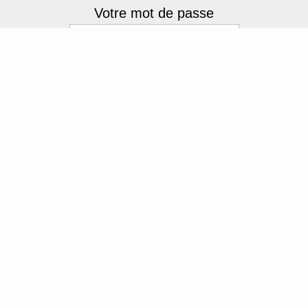
Votre mot de passe
M3FYK
Recopier le code :
Envoyer
[ Mot de passe perdu ?
]
4 membres
Connectés :