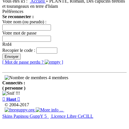
Vous êtes ici :
Accueil
»
PLANTÉ, Romain, Des capucins bretons
et tourangeaux en terre d'Islam
Préférences
Se reconnecter :
Votre nom (ou pseudo) :
Votre mot de passe
Rrd4
Recopier le code :
Envoyer
[ Mot de passe perdu ?
]
4 membres
Connectés :
( personne )

Haut

© 2004-2017
Skins Papinou GuppY 5
Licence Libre CeCILL