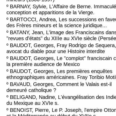
º
BARNAY, Sylvie, L'Affaire de Berne. Immacul
conception et apparitions de la Vierge.
º
BARTOCCI, Andrea, Les successions en fave
des Frères mineurs et la science juridique...
º
BATANY, Jean, L'image des Franciscains dans
"revues d'états" du XIIIe au XVIe siècle (Persée
º
BAUDOT, Georges, Fray Rodrigo de Sequera
avocat du diable pour une Histoire interdite
º
BAUDOT, Georges, Le "complot" franciscain c
la première audience de Mexico
º
BAUDOT, Georges, Les premières enquêtes
ethnographiques américaines. Fray Toribio Motil
º
BAVAUD, Georges, Comment le Valais est-il
demeuré catholique ?
º
BELIGAND, Nadine, L'évangélisation des Indi
du Mexique au XVIe s.
º
BENOIST, Pierre, Le P. Joseph, l'empire Ott