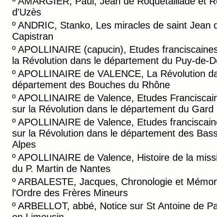
º
AMARGIER, Paul, Jean de Roquetaillade et R
d'Uzès
º
ANDRIC, Stanko, Les miracles de saint Jean 
Capistran
º
APOLLINAIRE (capucin), Etudes franciscaines
la Révolution dans le département du Puy-de-
º
APOLLINAIRE de VALENCE, La Révolution da
département des Bouches du Rhône
º
APOLLINAIRE de Valence, Etudes Franciscai
sur la Révolution dans le département du Gard
º
APOLLINAIRE de Valence, Etudes franciscain
sur la Révolution dans le département des Bas
Alpes
º
APOLLINAIRE de Valence, Histoire de la miss
du P. Martin de Nantes
º
ARBALESTE, Jacques, Chronologie et Mémori
l'Ordre des Frères Mineurs
º
ARBELLOT, abbé, Notice sur St Antoine de P