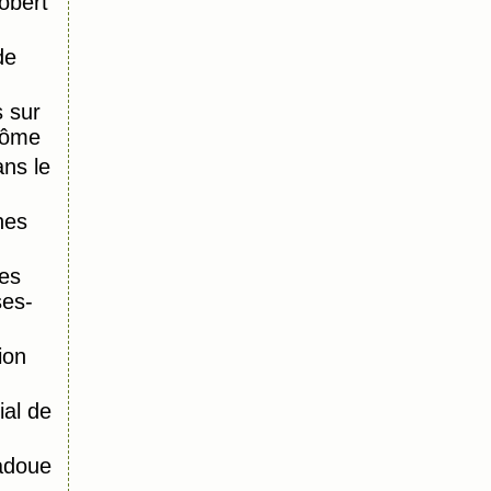
obert
de
 sur
Dôme
ns le
nes
es
ses-
ion
al de
adoue