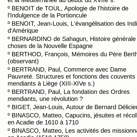
et la Méditerranée au début du XVIIe s.
º
BENOIT de TOUL, Apologie de l'histoire de
l'Indulgence de la Portioncule
º
BENOIT, Jean-Louis, L'évangélisation des Ind
d'Amérique
º
BERNARDINO de Sahagun, Histoire générale
choses de la Nouvelle Espagne
º
BERTHOD, François, Mémoires du Père Bert
(observant)
º
BERTRAND, Paul, Commerce avec Dame
Pauvreté. Structures et fonctions des couvents
mendiants à Liège (XIII-XIVe s.)
º
BERTRAND, Paul, La fondation des Ordres
mendiants, une révolution ?
º
BIGET, Jean-Louis, Autour de Bernard Délicie
º
BINASCO, Matteo, Capucins, jésuites et récol
en Acadie de 1610 à 1710
º
BINASCO, Matteo, Les activités des missionn