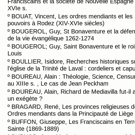
Franciscains et la société de Nouvelle Espagne
XVIe s.
º
BOUAT, Vincent, Les ordres mendiants et les
pouvoirs à Rodez (XIV-XVIe siècles)
º
BOUGEROL, Guy, St Bonaventure et la défe
de la vie évangélique 1262-1274
º
BOUGEROL; Guy, Saint Bonaventure et le roi 
Louis
º
BOULLIER, Isidore, Recherches historiques s
l'église de la Trinité de Laval : cordeliers et cap
º
BOUREAU, Alain : Théologie, Science, Censu
au XIIIe s. , Le cas de Jean Peckham
º
BOUREAU, Alain, Richard de Mediavilla fut-il 
un exégète ?
º
BRAGARD, René, Les provinces religieuses d
Ordres mendiants dans la Principauté de Liège
º
BUFFON, Giuseppe, Les Franciscains en Terr
Sainte (1869-1889)