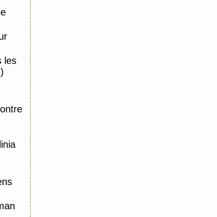
ée
ur
 les
)
,
ontre
inia
ens
oman