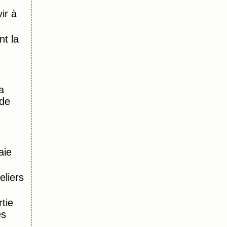
ir à
)
t la
a
 de
aie
eliers
tie
es