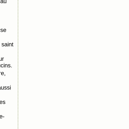
 au
nse
saint
ur
ucins.
re,
aussi
es
e-