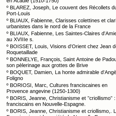
en Acadie (1510-1750)
º
BLAREZ, Joseph, Le couvent des Récollets d
Port-Louis
º
BLIAUX, Fabienne, Clarisses colettines et clar
urbanistes dans le nord de la France
º
BLIAUX, Fabienne, Les Saintes-Claires d'Ami
au XVIIIe s.
º
BOISSET, Louis, Visions d'Orient chez Jean d
Roquetaillade
º
BONNELYE, François, Saint Antoine de Padou
son pèlerinage aux grottes de Brive
º
BOQUET, Damien, La honte admirable d'Angè
Foligno
º
BORIOSI, Marc, Cultures franciscaines en
Provence angevine (1250-1300)
º
BORIS, Jeanne, Christianisme et "criollismo" :
franciscains en Nouvelle-Espagne.
º
BORIS, Jeanne, Christianisme et criollismo,. 