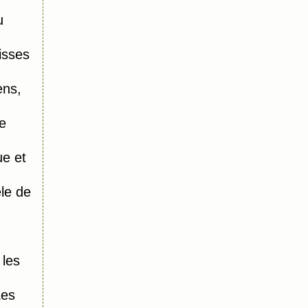
u
isses
ens,
e
e et
le de
 les
Les