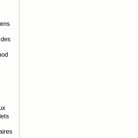
iens
 des
hod
ux
lets
aires