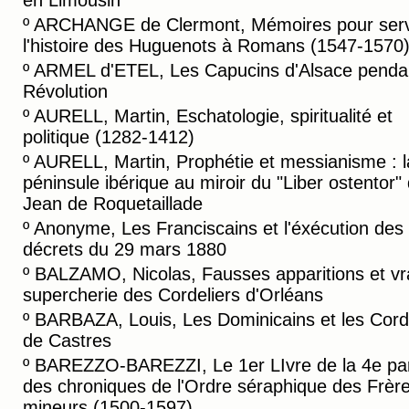
en Limousin
º
ARCHANGE de Clermont, Mémoires pour serv
l'histoire des Huguenots à Romans (1547-1570
º
ARMEL d'ETEL, Les Capucins d'Alsace pendan
Révolution
º
AURELL, Martin, Eschatologie, spiritualité et
politique (1282-1412)
º
AURELL, Martin, Prophétie et messianisme : l
péninsule ibérique au miroir du "Liber ostentor"
Jean de Roquetaillade
º
Anonyme, Les Franciscains et l'éxécution des
décrets du 29 mars 1880
º
BALZAMO, Nicolas, Fausses apparitions et vr
supercherie des Cordeliers d'Orléans
º
BARBAZA, Louis, Les Dominicains et les Cord
de Castres
º
BAREZZO-BAREZZI, Le 1er LIvre de la 4e par
des chroniques de l'Ordre séraphique des Frèr
mineurs (1500-1597)