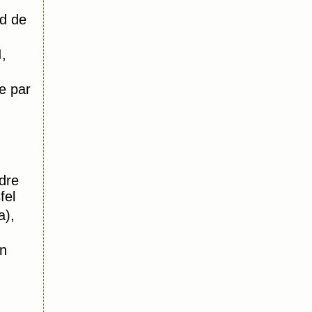
d de
,
e par
dre
fel
a),
n