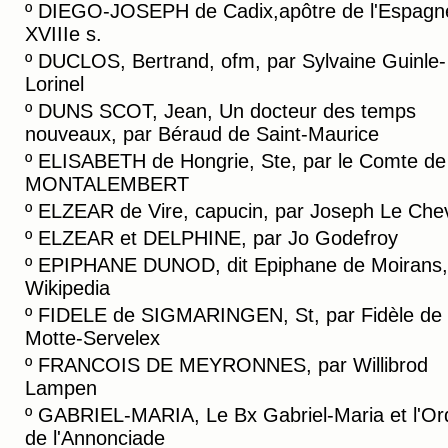
º
DIEGO-JOSEPH de Cadix,apôtre de l'Espagn
XVIIIe s.
º
DUCLOS, Bertrand, ofm, par Sylvaine Guinle-
Lorinel
º
DUNS SCOT, Jean, Un docteur des temps
nouveaux, par Béraud de Saint-Maurice
º
ELISABETH de Hongrie, Ste, par le Comte de
MONTALEMBERT
º
ELZEAR de Vire, capucin, par Joseph Le Chev
º
ELZEAR et DELPHINE, par Jo Godefroy
º
EPIPHANE DUNOD, dit Epiphane de Moirans,
Wikipedia
º
FIDELE de SIGMARINGEN, St, par Fidèle de
Motte-Servelex
º
FRANCOIS DE MEYRONNES, par Willibrod
Lampen
º
GABRIEL-MARIA, Le Bx Gabriel-Maria et l'Or
de l'Annonciade