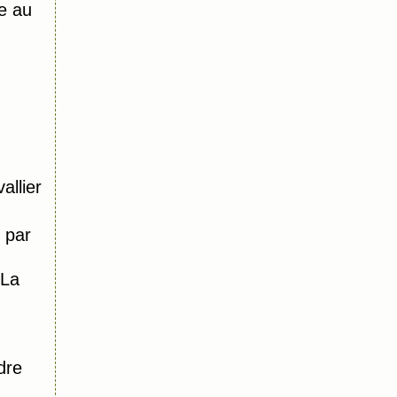
e au
allier
 par
 La
dre