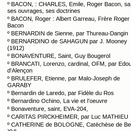
º
BACON, : CHARLES, Emile, Roger Bacon, sa 
ses ouvrages, ses doctrines
º
BACON, Roger : Albert Garreau, Frère Roger
Bacon
º
BERNARDIN de Sienne, par Thureau-Dangin
º
BERNARDINO de SAHAGUN par J. Mooney
(1912)
º
BONAVENTURE, Saint, Guy Bougerol
º
BRANCATI, Lorenzo, cardinal, OFM, par Edo
d'Alençon
º
BRULEFER, Etienne, par Malo-Joseph de
GARABY
º
Bernardin de Laredo, par Fidèle du Ros
º
Bernardino Ochino, La vie et l'oeuvre
º
Bonaventure, saint, EVA-204,
º
CARITAS PIRCKHEIMER, par Luc MATHIEU
º
CATHERINE de BOLOGNE, Catéchèse de Be