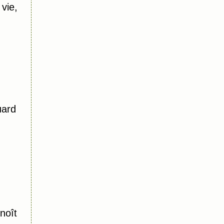
vie,
uard
noît