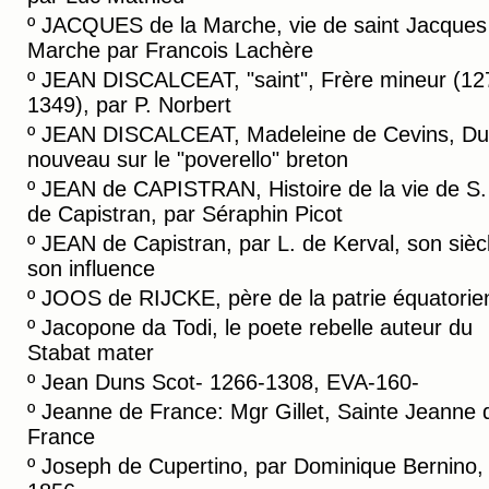
º
JACQUES de la Marche, vie de saint Jacques 
Marche par Francois Lachère
º
JEAN DISCALCEAT, "saint", Frère mineur (12
1349), par P. Norbert
º
JEAN DISCALCEAT, Madeleine de Cevins, Du
nouveau sur le "poverello" breton
º
JEAN de CAPISTRAN, Histoire de la vie de S.
de Capistran, par Séraphin Picot
º
JEAN de Capistran, par L. de Kerval, son sièc
son influence
º
JOOS de RIJCKE, père de la patrie équatorie
º
Jacopone da Todi, le poete rebelle auteur du
Stabat mater
º
Jean Duns Scot- 1266-1308, EVA-160-
º
Jeanne de France: Mgr Gillet, Sainte Jeanne 
France
º
Joseph de Cupertino, par Dominique Bernino, 