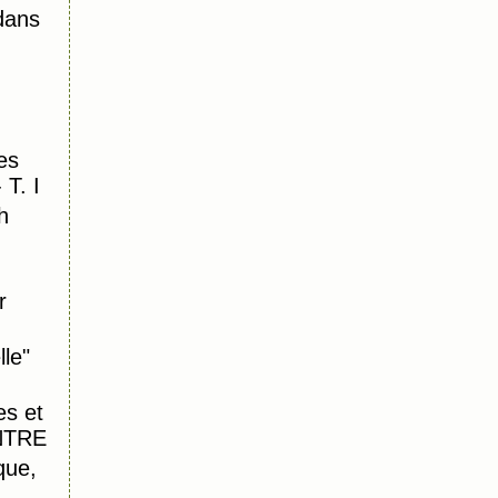
dans
es
 T. I
h
r
lle"
es et
INTRE
que,