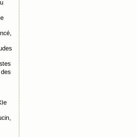
du
de
ncé,
udes
stes
 des
XIe
cin,