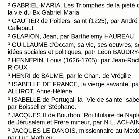
º
GABRIEL-MARIA, Les Triomphes de la piété 
la vie du Bx Gabriel-Maria
º
GAUTIER de Poitiers, saint (1225), par André
Callebaut
º
GLAPION, Jean, par Barthelemy HAUREAU
º
GUILLAUME d'Occam, sa vie, ses oeuvres, s
idées sociales et politiques, patr Léon BAUDRY-
º
HENNEPIN, Louis (1626-1705), par Jean-Roc
RIOUX
º
HENRI de BAUME, par le Chan. de Vrégille
º
ISABELLE DE FRANCE, la vierge savante, pa
ALLIROT, Anne-Hélène,
º
ISABELLE de Portugal, la "Vie de sainte Isabe
par Boissellier Stéphane.
º
JACQUES II de Bourbon, Roi titulaire de Napl
de Jérusalem et Frère mineur, par N.L. ACHA
º
JACQUES LE DANOIS, missionnaire au Mexi
par Luc Mathieu