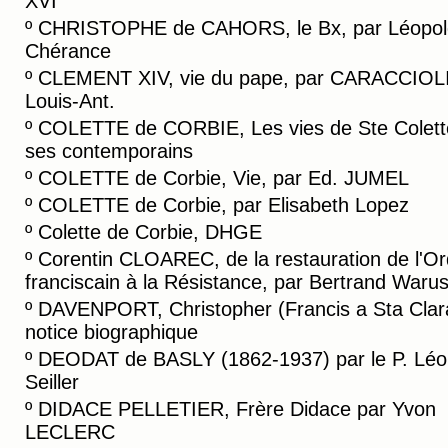
XVI
º
CHRISTOPHE de CAHORS, le Bx, par Léopol
Chérance
º
CLEMENT XIV, vie du pape, par CARACCIOLI
Louis-Ant.
º
COLETTE de CORBIE, Les vies de Ste Colett
ses contemporains
º
COLETTE de Corbie, Vie, par Ed. JUMEL
º
COLETTE de Corbie, par Elisabeth Lopez
º
Colette de Corbie, DHGE
º
Corentin CLOAREC, de la restauration de l'Or
franciscain à la Résistance, par Bertrand Warus
º
DAVENPORT, Christopher (Francis a Sta Clar
notice biographique
º
DEODAT de BASLY (1862-1937) par le P. Léo
Seiller
º
DIDACE PELLETIER, Frère Didace par Yvon
LECLERC