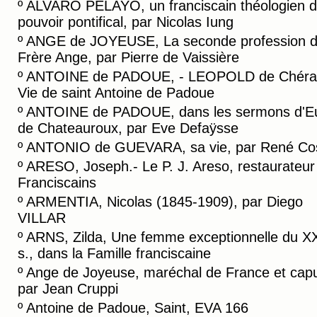
º
ALVARO PELAYO, un franciscain théologien 
pouvoir pontifical, par Nicolas Iung
º
ANGE de JOYEUSE, La seconde profession 
Frère Ange, par Pierre de Vaissière
º
ANTOINE de PADOUE, - LEOPOLD de Chéra
Vie de saint Antoine de Padoue
º
ANTOINE de PADOUE, dans les sermons d'E
de Chateauroux, par Eve Defaÿsse
º
ANTONIO de GUEVARA, sa vie, par René Co
º
ARESO, Joseph.- Le P. J. Areso, restaurateur
Franciscains
º
ARMENTIA, Nicolas (1845-1909), par Diego
VILLAR
º
ARNS, Zilda, Une femme exceptionnelle du X
s., dans la Famille franciscaine
º
Ange de Joyeuse, maréchal de France et capu
par Jean Cruppi
º
Antoine de Padoue, Saint, EVA 166