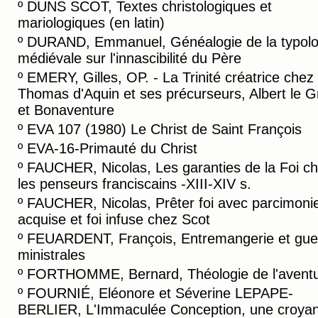
º
DUNS SCOT, Textes christologiques et
mariologiques (en latin)
º
DURAND, Emmanuel, Généalogie de la typolo
médiévale sur l'innascibilité du Père
º
EMERY, Gilles, OP. - La Trinité créatrice chez
Thomas d'Aquin et ses précurseurs, Albert le 
et Bonaventure
º
EVA 107 (1980) Le Christ de Saint François
º
EVA-16-Primauté du Christ
º
FAUCHER, Nicolas, Les garanties de la Foi c
les penseurs franciscains -XIII-XIV s.
º
FAUCHER, Nicolas, Prêter foi avec parcimonie 
acquise et foi infuse chez Scot
º
FEUARDENT, François, Entremangerie et gue
ministrales
º
FORTHOMME, Bernard, Théologie de l'avent
º
FOURNIÉ, Eléonore et Séverine LEPAPE-
BERLIER, L'Immaculée Conception, une croya