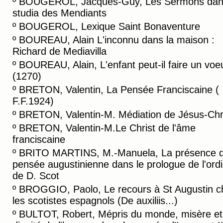
º
BOUGEROL, Jacques-Guy, Les Sermons dans
studia des Mendiants
º
BOUGEROL, Lexique Saint Bonaventure
º
BOUREAU, Alain L'inconnu dans la maison :
Richard de Mediavilla
º
BOUREAU, Alain, L'enfant peut-il faire un voe
(1270)
º
BRETON, Valentin, La Pensée Franciscaine (
F.F.1924)
º
BRETON, Valentin-M. Médiation de Jésus-Chr
º
BRETON, Valentin-M.Le Christ de l'âme
franciscaine
º
BRITO MARTINS, M.-Manuela, La présence d
pensée augustinienne dans le prologue de l'ordi
de D. Scot
º
BROGGIO, Paolo, Le recours à St Augustin c
les scotistes espagnols (De auxiliis...)
º
BULTOT, Robert, Mépris du monde, misère et