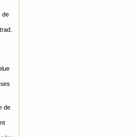
 de
trad.
olue
 ses
e de
nt