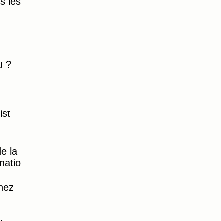
 les
u ?
ist
e la
natio
hez