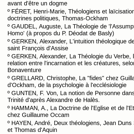
avant d'être un dogme
º
FÉRET, Henri-Marie, Théologiens et laïcisatio
doctrines politiques, Thomas-Ockham
º
GAUDEL, Auguste, La Théologie de 'l'Assump
Homo' (à propos du P. Déodat de Basly)
º
GERKEN, Alexander, L'intuition théologique d
saint François d'Assise
º
GERKEN, Alexander, La Théologie du Verbe, 
relation entre l'incarnation et les créatures, selo
Bonaventure
º
GRELLARD, Christophe, La "fides" chez Guil
d'Ockham, de la psychologie à l'ecclésiologie
º
GUNTEN, F. Von, La notion de Personne dans
Trinité d'après Alexandre de Halès.
º
HAMMAN, A., La Doctrine de l'Eglise et de l'E
chez Guillaume Occam
º
HAYEN, André, Deux théologiens, Jean Duns 
et Thomas d'Aquin