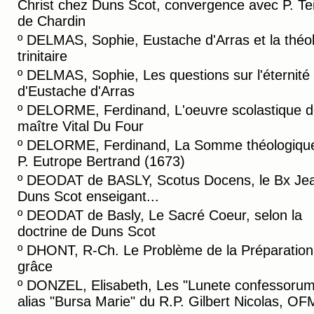
Christ chez Duns Scot, convergence avec P. Te
de Chardin
º
DELMAS, Sophie, Eustache d'Arras et la théo
trinitaire
º
DELMAS, Sophie, Les questions sur l'éternité
d'Eustache d'Arras
º
DELORME, Ferdinand, L'oeuvre scolastique 
maître Vital Du Four
º
DELORME, Ferdinand, La Somme théologiqu
P. Eutrope Bertrand (1673)
º
DEODAT de BASLY, Scotus Docens, le Bx Je
Duns Scot enseigant...
º
DEODAT de Basly, Le Sacré Coeur, selon la
doctrine de Duns Scot
º
DHONT, R-Ch. Le Problème de la Préparation 
grâce
º
DONZEL, Elisabeth, Les "Lunete confessorum
alias "Bursa Marie" du R.P. Gilbert Nicolas, OF