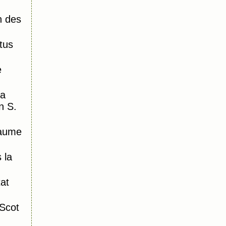
n des
tus
e
la
n S.
laume
 la
tat
Scot