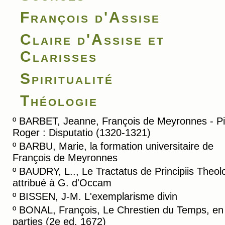
François d'Assise
Claire d'Assise et
Clarisses
Spiritualité
Théologie
º
BARBET, Jeanne, François de Meyronnes - Pi
Roger : Disputatio (1320-1321)
º
BARBU, Marie, la formation universitaire de
François de Meyronnes
º
BAUDRY, L.., Le Tractatus de Principiis Theol
attribué à G. d'Occam
º
BISSEN, J-M. L'exemplarisme divin
º
BONAL, François, Le Chrestien du Temps, en
parties (2e ed. 1672)