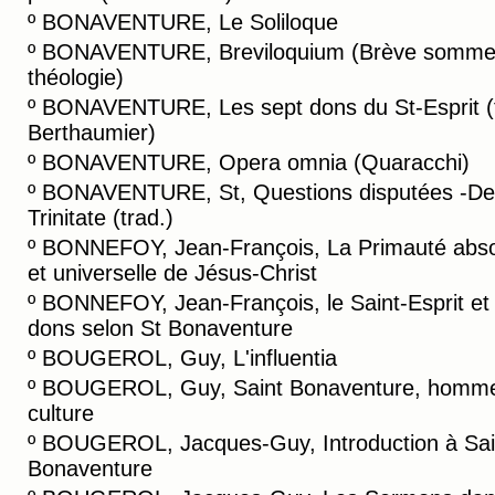
º
BONAVENTURE, Le Soliloque
º
BONAVENTURE, Breviloquium (Brève somme
théologie)
º
BONAVENTURE, Les sept dons du St-Esprit (
Berthaumier)
º
BONAVENTURE, Opera omnia (Quaracchi)
º
BONAVENTURE, St, Questions disputées -De
Trinitate (trad.)
º
BONNEFOY, Jean-François, La Primauté abs
et universelle de Jésus-Christ
º
BONNEFOY, Jean-François, le Saint-Esprit et
dons selon St Bonaventure
º
BOUGEROL, Guy, L'influentia
º
BOUGEROL, Guy, Saint Bonaventure, homm
culture
º
BOUGEROL, Jacques-Guy, Introduction à Sai
Bonaventure