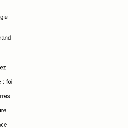
gie
Grand
hez
: foi
rres
ure
nce