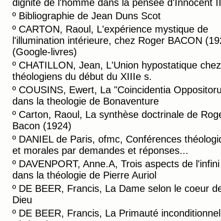
dignité de l'homme dans la pensée d'Innocent II
º
Bibliographie de Jean Duns Scot
º
CARTON, Raoul, L'expérience mystique de
l'illumination intérieure, chez Roger BACON (19
(Google-livres)
º
CHATILLON, Jean, L'Union hypostatique chez
théologiens du début du XIIIe s.
º
COUSINS, Ewert, La "Coincidentia Oppositor
dans la theologie de Bonaventure
º
Carton, Raoul, La synthèse doctrinale de Rog
Bacon (1924)
º
DANIEL de Paris, ofmc, Conférences théologi
et morales par demandes et réponses...
º
DAVENPORT, Anne.A, Trois aspects de l'infini 
dans la théologie de Pierre Auriol
º
DE BEER, Francis, La Dame selon le coeur d
Dieu
º
DE BEER, Francis, La Primauté inconditionnel