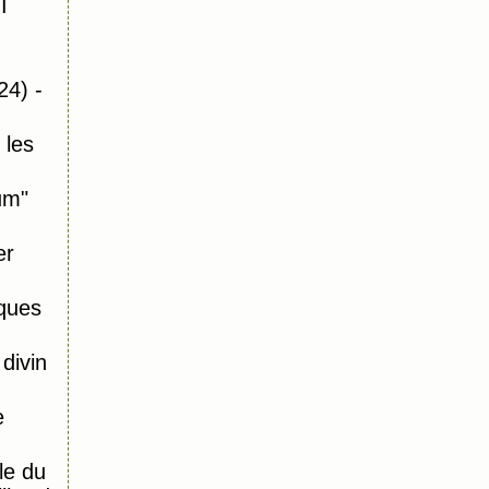
I
24) -
 les
um"
er
ques
divin
e
le du