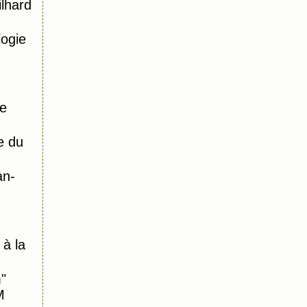
ilhard
logie
de
e du
an-
à la
"
M