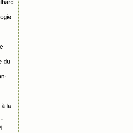
ilhard
logie
de
e du
an-
à la
"
M