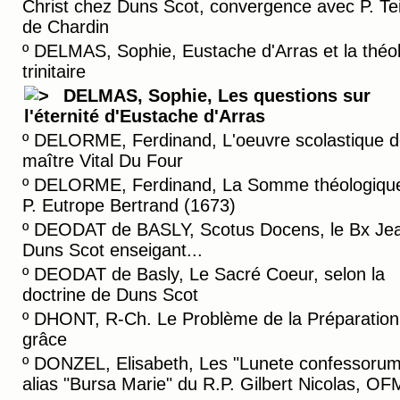
Christ chez Duns Scot, convergence avec P. Te
de Chardin
º
DELMAS, Sophie, Eustache d'Arras et la théo
trinitaire
DELMAS, Sophie, Les questions sur
l'éternité d'Eustache d'Arras
º
DELORME, Ferdinand, L'oeuvre scolastique 
maître Vital Du Four
º
DELORME, Ferdinand, La Somme théologiqu
P. Eutrope Bertrand (1673)
º
DEODAT de BASLY, Scotus Docens, le Bx Je
Duns Scot enseigant...
º
DEODAT de Basly, Le Sacré Coeur, selon la
doctrine de Duns Scot
º
DHONT, R-Ch. Le Problème de la Préparation 
grâce
º
DONZEL, Elisabeth, Les "Lunete confessorum
alias "Bursa Marie" du R.P. Gilbert Nicolas, OF