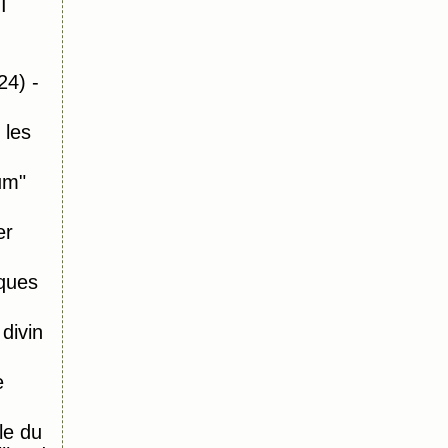
I
24) -
 les
um"
er
ques
divin
e
le du