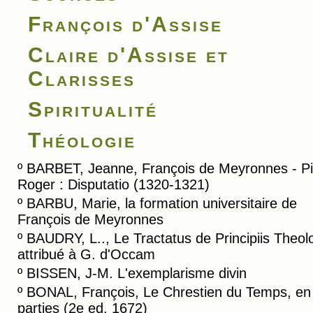
François d'Assise
Claire d'Assise et
Clarisses
Spiritualité
Théologie
º
BARBET, Jeanne, François de Meyronnes - Pi
Roger : Disputatio (1320-1321)
º
BARBU, Marie, la formation universitaire de
François de Meyronnes
º
BAUDRY, L.., Le Tractatus de Principiis Theol
attribué à G. d'Occam
º
BISSEN, J-M. L'exemplarisme divin
º
BONAL, François, Le Chrestien du Temps, en
parties (2e ed. 1672)