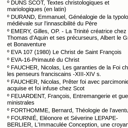
º
DUNS SCOT, Textes christologiques et
mariologiques (en latin)
º
DURAND, Emmanuel, Généalogie de la typolo
médiévale sur l'innascibilité du Père
º
EMERY, Gilles, OP. - La Trinité créatrice chez
Thomas d'Aquin et ses précurseurs, Albert le 
et Bonaventure
º
EVA 107 (1980) Le Christ de Saint François
º
EVA-16-Primauté du Christ
º
FAUCHER, Nicolas, Les garanties de la Foi c
les penseurs franciscains -XIII-XIV s.
º
FAUCHER, Nicolas, Prêter foi avec parcimonie 
acquise et foi infuse chez Scot
º
FEUARDENT, François, Entremangerie et gue
ministrales
º
FORTHOMME, Bernard, Théologie de l'avent
º
FOURNIÉ, Eléonore et Séverine LEPAPE-
BERLIER, L'Immaculée Conception, une croya