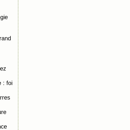
gie
Grand
hez
: foi
rres
ure
nce