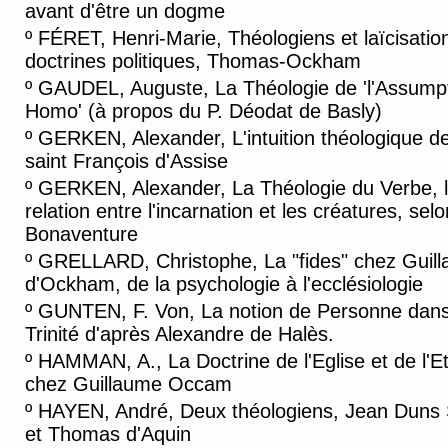
avant d'être un dogme
º
FÉRET, Henri-Marie, Théologiens et laïcisatio
doctrines politiques, Thomas-Ockham
º
GAUDEL, Auguste, La Théologie de 'l'Assump
Homo' (à propos du P. Déodat de Basly)
º
GERKEN, Alexander, L'intuition théologique d
saint François d'Assise
º
GERKEN, Alexander, La Théologie du Verbe, 
relation entre l'incarnation et les créatures, selo
Bonaventure
º
GRELLARD, Christophe, La "fides" chez Guil
d'Ockham, de la psychologie à l'ecclésiologie
º
GUNTEN, F. Von, La notion de Personne dans
Trinité d'après Alexandre de Halès.
º
HAMMAN, A., La Doctrine de l'Eglise et de l'E
chez Guillaume Occam
º
HAYEN, André, Deux théologiens, Jean Duns 
et Thomas d'Aquin