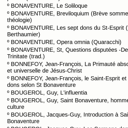
º
BONAVENTURE, Le Soliloque
º
BONAVENTURE, Breviloquium (Brève somme
théologie)
º
BONAVENTURE, Les sept dons du St-Esprit (
Berthaumier)
º
BONAVENTURE, Opera omnia (Quaracchi)
º
BONAVENTURE, St, Questions disputées -De
Trinitate (trad.)
º
BONNEFOY, Jean-François, La Primauté abs
et universelle de Jésus-Christ
º
BONNEFOY, Jean-François, le Saint-Esprit et
dons selon St Bonaventure
º
BOUGEROL, Guy, L'influentia
º
BOUGEROL, Guy, Saint Bonaventure, homm
culture
º
BOUGEROL, Jacques-Guy, Introduction à Sai
Bonaventure