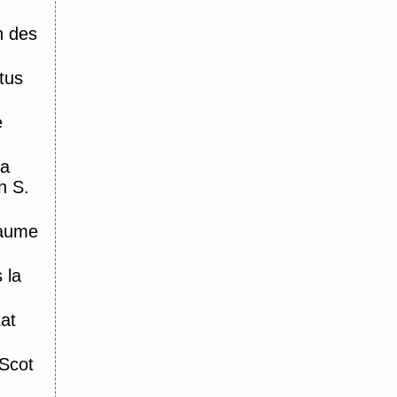
n des
tus
e
la
n S.
laume
 la
tat
Scot