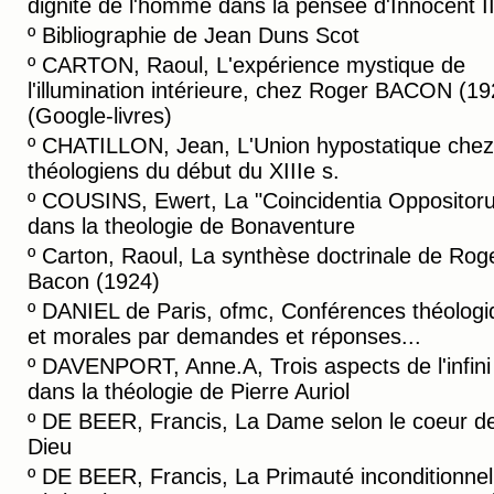
dignité de l'homme dans la pensée d'Innocent II
º
Bibliographie de Jean Duns Scot
º
CARTON, Raoul, L'expérience mystique de
l'illumination intérieure, chez Roger BACON (19
(Google-livres)
º
CHATILLON, Jean, L'Union hypostatique chez
théologiens du début du XIIIe s.
º
COUSINS, Ewert, La "Coincidentia Oppositor
dans la theologie de Bonaventure
º
Carton, Raoul, La synthèse doctrinale de Rog
Bacon (1924)
º
DANIEL de Paris, ofmc, Conférences théologi
et morales par demandes et réponses...
º
DAVENPORT, Anne.A, Trois aspects de l'infini 
dans la théologie de Pierre Auriol
º
DE BEER, Francis, La Dame selon le coeur d
Dieu
º
DE BEER, Francis, La Primauté inconditionnel