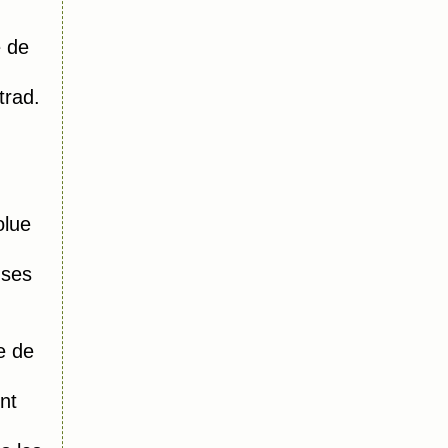
 de
trad.
olue
 ses
e de
nt