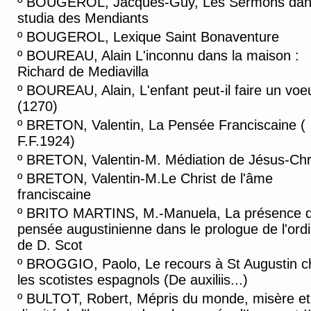
º
BOUGEROL, Jacques-Guy, Les Sermons dans
studia des Mendiants
º
BOUGEROL, Lexique Saint Bonaventure
º
BOUREAU, Alain L'inconnu dans la maison :
Richard de Mediavilla
º
BOUREAU, Alain, L'enfant peut-il faire un voe
(1270)
º
BRETON, Valentin, La Pensée Franciscaine (
F.F.1924)
º
BRETON, Valentin-M. Médiation de Jésus-Chr
º
BRETON, Valentin-M.Le Christ de l'âme
franciscaine
º
BRITO MARTINS, M.-Manuela, La présence d
pensée augustinienne dans le prologue de l'ordi
de D. Scot
º
BROGGIO, Paolo, Le recours à St Augustin c
les scotistes espagnols (De auxiliis...)
º
BULTOT, Robert, Mépris du monde, misère et