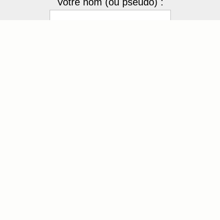
Votre nom (ou pseudo) :
Votre mot de passe
4TFz3
Recopier le code :
Envoyer
[ Mot de passe perdu ?
]
4 membres