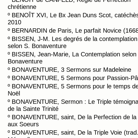
chrétienne
º
BENOÎT XVI, Le Bx Jean Duns Scot, catéchè
2010
º
BERNARDIN de Paris, Le parfait Novice (166
º
BISSEN, J-M. Les degrés de la contemplation
selon S. Bonaventure
º
BISSEN, Jean-Marie, La Contemplation selon 
Bonaventure
º
BONAVENTURE, 3 Sermons sur Madeleine
º
BONAVENTURE, 5 Sermons pour Passion-Pâ
º
BONAVENTURE, 5 Sermons pour le temps d
Noël
º
BONAVENTURE, Sermon : Le Triple témoign
de la Sainte Trinité
º
BONAVENTURE, saint, De la Perfection de la 
aux Soeurs
º
BONAVENTURE, saint, De la Triple Voie (trad.