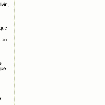
ivin,
que
e ou
e
gue
s
e