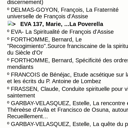
discernement)
º
DELMAS-GOYON, François, La Fraternité
universelle de François d'Assise
EVA 137, Marie, ...La Poverella
º
EVA- La Spiritualité de François d'Assise
º
FORTHOMME, Bernard, Le
"Recogimiento".Source franciscaine de la spiritu
du Siècle d'Or
º
FORTHOMME, Bernard, Spécificité des ordre
mendiants
º
FRANCOIS de Bénéjac, Etude acsétique sur la
et les écrits du P. Antoine de Lombez
º
FRASSEN, Claude, Conduite spirituelle pour v
saintement
º
GARBAY-VELASQUEZ, Estelle, La rencontre 
Théreèse d'Avila et Francisco de Osuna, autou
Recueillement...
º
GARBAY-VELASQUEZ, Estelle, La quête du p