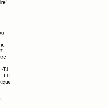
ire"
au
ne
rt
tre
-T.I
-T.II
tique
s.