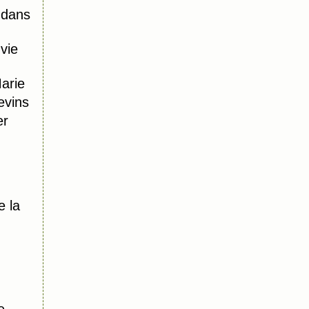
 dans
vie
Marie
evins
er
e la