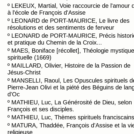
º
LEKEUX, Martial, Voie raccourcie de l'amour d
à l'école de François d'Assise
º
LEONARD de PORT-MAURICE, Le livre des
résolutions et des sentiments de ferveur
º
LEONARD de PORT-MAURICE, Précis histori
et pratique du Chemin de la Croix...
º
MAES, Boniface [récollet], Théologie mystiqu
spirituelle (1669)
º
MAILLARD, Olivier, Histoire de la Passion de
Jésus-Christ
º
MANSELLI, Raoul, Les Opuscules spirituels d
Pierre-Jean Olivi et la piété des Béguins de lan
d'Oc
º
MATHIEU, Luc, La Générosité de Dieu, selon
François et ses disciples.
º
MATHIEU, Luc, Thèmes spirituels franciscain
º
MATURA, Thaddée, François d'Assise et la vi
religieuse