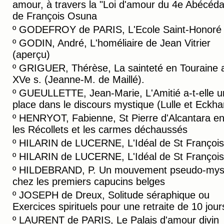
amour, à travers la "Loi d'amour du 4e Abécéda
de François Osuna
º
GODEFROY de PARIS, L'Ecole Saint-Honoré
º
GODIN, André, L'homéliaire de Jean Vitrier
(aperçu)
º
GRIGUER, Thérèse, La sainteté en Touraine 
XVe s. (Jeanne-M. de Maillé).
º
GUEULLETTE, Jean-Marie, L'Amitié a-t-elle u
place dans le discours mystique (Lulle et Eckha
º
HENRYOT, Fabienne, St Pierre d'Alcantara en
les Récollets et les carmes déchaussés
º
HILARIN de LUCERNE, L'Idéal de St François 
º
HILARIN de LUCERNE, L'Idéal de St François 
º
HILDEBRAND, P. Un mouvement pseudo-mys
chez les premiers capucins belges
º
JOSEPH de Dreux, Solitude séraphique ou
Exercices spirituels pour une retraite de 10 jour
º
LAURENT de PARIS, Le Palais d'amour divin