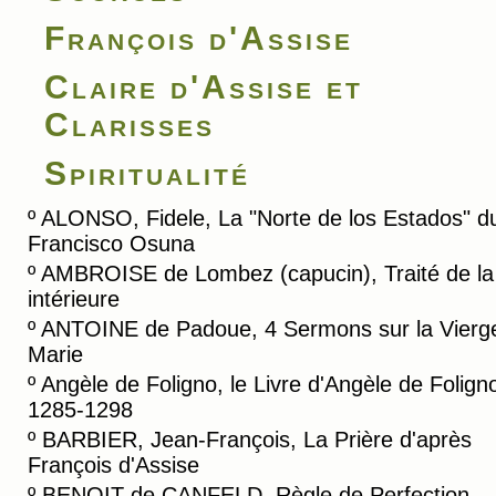
François d'Assise
Claire d'Assise et
Clarisses
Spiritualité
º
ALONSO, Fidele, La "Norte de los Estados" du
Francisco Osuna
º
AMBROISE de Lombez (capucin), Traité de la
intérieure
º
ANTOINE de Padoue, 4 Sermons sur la Vierg
Marie
º
Angèle de Foligno, le Livre d'Angèle de Folign
1285-1298
º
BARBIER, Jean-François, La Prière d'après
François d'Assise
º
BENOIT de CANFELD, Règle de Perfection