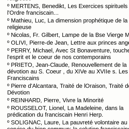
º
MERTENS, Benedikt, Les Exercices spirituels
l'Ordre franciscain...
º
Mathieu, Luc, La dimension prophétique de la 
religieuse
º
Nicolas, Fr. Gilbert, Lampe de la Bse Vierge 
º
OLIVI, Pierre-de Jean, Lettre aux princes ang
º
PERRY, Michael, Avec St Bonaventure, touch
l'esprit et le coeur de nos contemporains
º
PRIETO, Jean-Claude, Renouvellement de la
dévotion au S. Coeur , du XIVe au XVIIe s. Les
Franciscains
º
Pierre d'Alcantara, Traité de lOraison, Traité d
Dévotion
º
REINHARD, Pierre, Vivre la Minorité
º
ROUSSELOT, Lionel, La Madeleine, dans la
prédication du franciscain Henri Herp.
º
SOLIGNAC, Laure, La pauvreté volontaire au