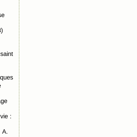
se
8)
saint
ques
e
age
vie :
 A.