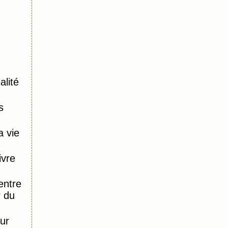
alité
s
 vie
ivre
entre
r du
ur