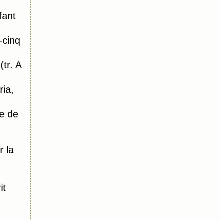
fant
-cinq
tr. A
ia,
e de
r la
it