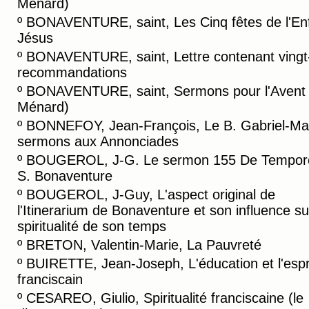
Ménard)
º
BONAVENTURE, saint, Les Cinq fêtes de l'En
Jésus
º
BONAVENTURE, saint, Lettre contenant vingt
recommandations
º
BONAVENTURE, saint, Sermons pour l'Avent (
Ménard)
º
BONNEFOY, Jean-François, Le B. Gabriel-Mar
sermons aux Annonciades
º
BOUGEROL, J-G. Le sermon 155 De Tempor
S. Bonaventure
º
BOUGEROL, J-Guy, L'aspect original de
l'Itinerarium de Bonaventure et son influence su
spiritualité de son temps
º
BRETON, Valentin-Marie, La Pauvreté
º
BUIRETTE, Jean-Joseph, L'éducation et l'espr
franciscain
º
CESAREO, Giulio, Spiritualité franciscaine (le