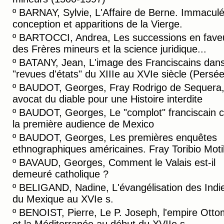
º
BARNAY, Sylvie, L'Affaire de Berne. Immacul
conception et apparitions de la Vierge.
º
BARTOCCI, Andrea, Les successions en fave
des Frères mineurs et la science juridique...
º
BATANY, Jean, L'image des Franciscains dans
"revues d'états" du XIIIe au XVIe siècle (Persée
º
BAUDOT, Georges, Fray Rodrigo de Sequera
avocat du diable pour une Histoire interdite
º
BAUDOT, Georges, Le "complot" franciscain c
la première audience de Mexico
º
BAUDOT, Georges, Les premières enquêtes
ethnographiques américaines. Fray Toribio Motil
º
BAVAUD, Georges, Comment le Valais est-il
demeuré catholique ?
º
BELIGAND, Nadine, L'évangélisation des Indi
du Mexique au XVIe s.
º
BENOIST, Pierre, Le P. Joseph, l'empire Ott