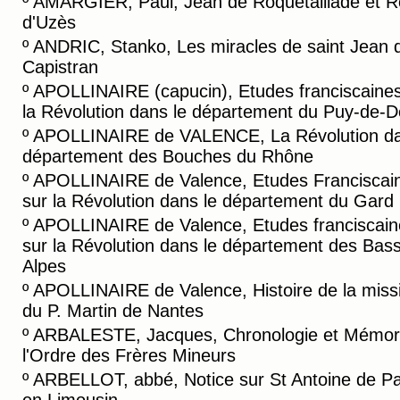
º
AMARGIER, Paul, Jean de Roquetaillade et R
d'Uzès
º
ANDRIC, Stanko, Les miracles de saint Jean 
Capistran
º
APOLLINAIRE (capucin), Etudes franciscaines
la Révolution dans le département du Puy-de-
º
APOLLINAIRE de VALENCE, La Révolution da
département des Bouches du Rhône
º
APOLLINAIRE de Valence, Etudes Franciscai
sur la Révolution dans le département du Gard
º
APOLLINAIRE de Valence, Etudes franciscain
sur la Révolution dans le département des Bas
Alpes
º
APOLLINAIRE de Valence, Histoire de la miss
du P. Martin de Nantes
º
ARBALESTE, Jacques, Chronologie et Mémori
l'Ordre des Frères Mineurs
º
ARBELLOT, abbé, Notice sur St Antoine de P