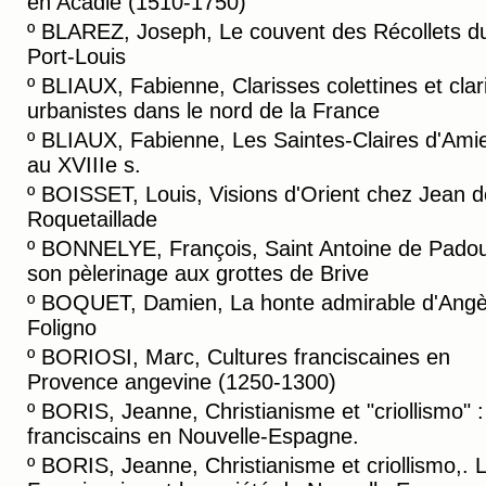
en Acadie (1510-1750)
º
BLAREZ, Joseph, Le couvent des Récollets d
Port-Louis
º
BLIAUX, Fabienne, Clarisses colettines et clar
urbanistes dans le nord de la France
º
BLIAUX, Fabienne, Les Saintes-Claires d'Ami
au XVIIIe s.
º
BOISSET, Louis, Visions d'Orient chez Jean d
Roquetaillade
º
BONNELYE, François, Saint Antoine de Padou
son pèlerinage aux grottes de Brive
º
BOQUET, Damien, La honte admirable d'Angè
Foligno
º
BORIOSI, Marc, Cultures franciscaines en
Provence angevine (1250-1300)
º
BORIS, Jeanne, Christianisme et "criollismo" :
franciscains en Nouvelle-Espagne.
º
BORIS, Jeanne, Christianisme et criollismo,. 