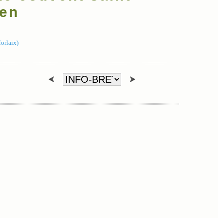
ien
orlaix)