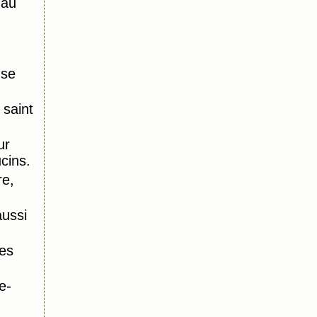
 au
nse
saint
ur
ucins.
re,
aussi
es
e-