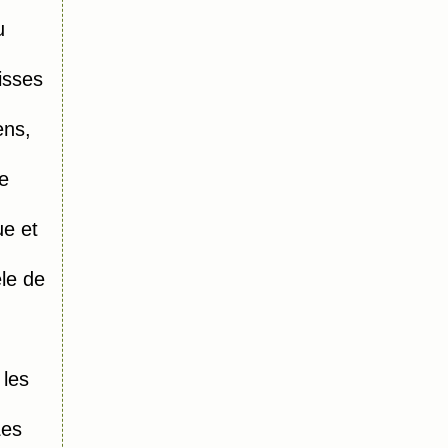
u
isses
ens,
e
e et
le de
 les
Les