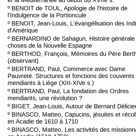
et la Méditerranée au début du XVIIe s.
º
BENOIT de TOUL, Apologie de l'histoire de
l'Indulgence de la Portioncule
º
BENOIT, Jean-Louis, L'évangélisation des Ind
d'Amérique
º
BERNARDINO de Sahagun, Histoire générale
choses de la Nouvelle Espagne
º
BERTHOD, François, Mémoires du Père Bert
(observant)
º
BERTRAND, Paul, Commerce avec Dame
Pauvreté. Structures et fonctions des couvents
mendiants à Liège (XIII-XIVe s.)
º
BERTRAND, Paul, La fondation des Ordres
mendiants, une révolution ?
º
BIGET, Jean-Louis, Autour de Bernard Délicie
º
BINASCO, Matteo, Capucins, jésuites et récol
en Acadie de 1610 à 1710
º
BINASCO, Matteo, Les activités des missionn