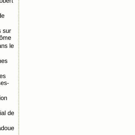
obert
de
 sur
Dôme
ns le
nes
es
ses-
ion
al de
adoue