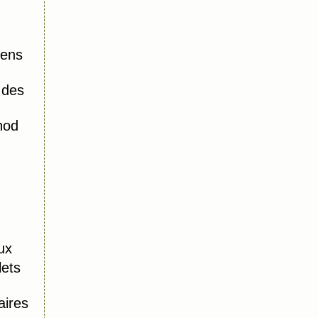
iens
 des
hod
ux
lets
aires