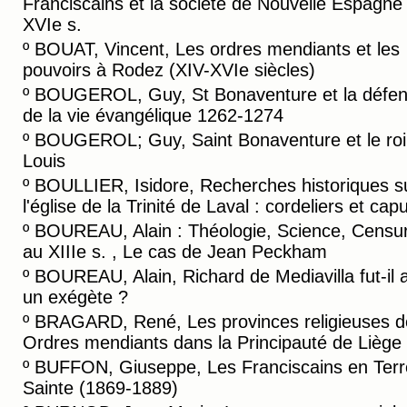
Franciscains et la société de Nouvelle Espagne
XVIe s.
º
BOUAT, Vincent, Les ordres mendiants et les
pouvoirs à Rodez (XIV-XVIe siècles)
º
BOUGEROL, Guy, St Bonaventure et la défe
de la vie évangélique 1262-1274
º
BOUGEROL; Guy, Saint Bonaventure et le roi 
Louis
º
BOULLIER, Isidore, Recherches historiques s
l'église de la Trinité de Laval : cordeliers et cap
º
BOUREAU, Alain : Théologie, Science, Censu
au XIIIe s. , Le cas de Jean Peckham
º
BOUREAU, Alain, Richard de Mediavilla fut-il 
un exégète ?
º
BRAGARD, René, Les provinces religieuses d
Ordres mendiants dans la Principauté de Liège
º
BUFFON, Giuseppe, Les Franciscains en Terr
Sainte (1869-1889)