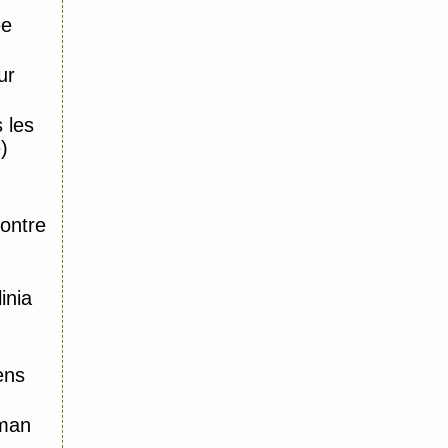
ée
ur
 les
)
,
ontre
inia
ens
oman