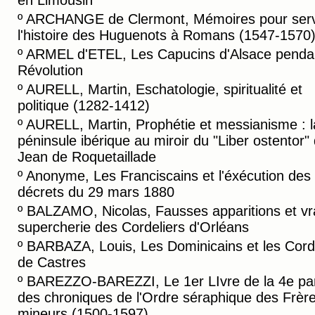
en Limousin
º
ARCHANGE de Clermont, Mémoires pour serv
l'histoire des Huguenots à Romans (1547-1570
º
ARMEL d'ETEL, Les Capucins d'Alsace pendan
Révolution
º
AURELL, Martin, Eschatologie, spiritualité et
politique (1282-1412)
º
AURELL, Martin, Prophétie et messianisme : l
péninsule ibérique au miroir du "Liber ostentor"
Jean de Roquetaillade
º
Anonyme, Les Franciscains et l'éxécution des
décrets du 29 mars 1880
º
BALZAMO, Nicolas, Fausses apparitions et vr
supercherie des Cordeliers d'Orléans
º
BARBAZA, Louis, Les Dominicains et les Cord
de Castres
º
BAREZZO-BAREZZI, Le 1er LIvre de la 4e par
des chroniques de l'Ordre séraphique des Frèr
mineurs (1500-1597)