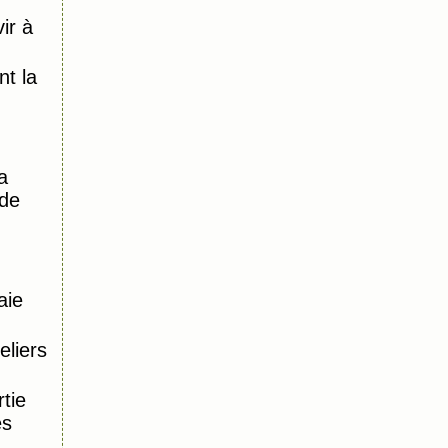
ir à
)
t la
a
 de
aie
eliers
tie
es