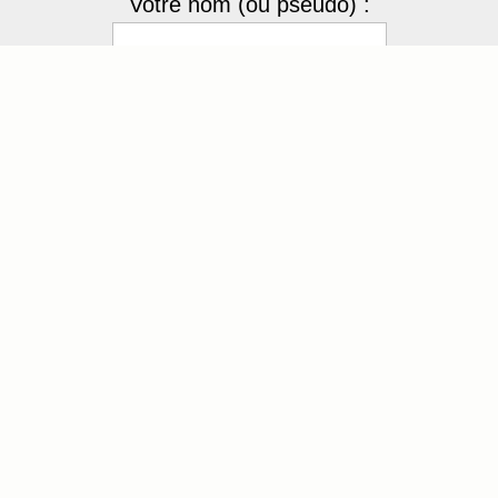
Votre nom (ou pseudo) :
Votre mot de passe
cCxLFB
Recopier le code :
Envoyer
[ Mot de passe perdu ?
]
4 membres