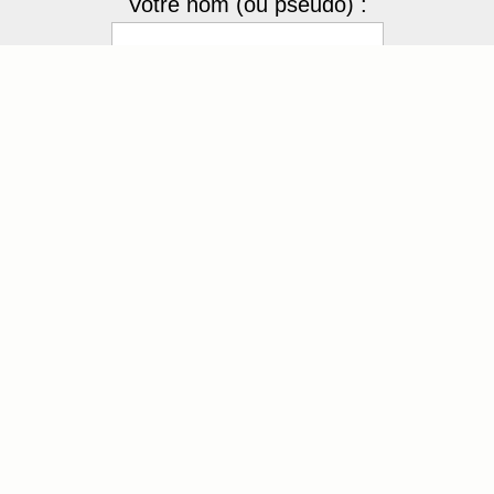
Votre nom (ou pseudo) :
Votre mot de passe
ZyyF
Recopier le code :
Envoyer
[ Mot de passe perdu ?
]
4 membres