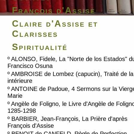
François d'Assise
Claire d'Assise et
Clarisses
Spiritualité
º
ALONSO, Fidele, La "Norte de los Estados" du
Francisco Osuna
º
AMBROISE de Lombez (capucin), Traité de la
intérieure
º
ANTOINE de Padoue, 4 Sermons sur la Vierg
Marie
º
Angèle de Foligno, le Livre d'Angèle de Folign
1285-1298
º
BARBIER, Jean-François, La Prière d'après
François d'Assise
º
BENOIT de CANFELD, Règle de Perfection