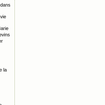
 dans
vie
Marie
evins
er
e la