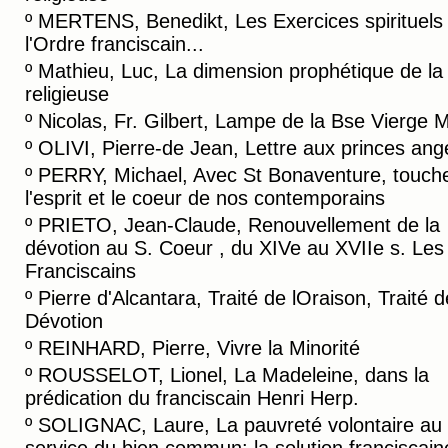
º
MERTENS, Benedikt, Les Exercices spirituels
l'Ordre franciscain...
º
Mathieu, Luc, La dimension prophétique de la 
religieuse
º
Nicolas, Fr. Gilbert, Lampe de la Bse Vierge 
º
OLIVI, Pierre-de Jean, Lettre aux princes ang
º
PERRY, Michael, Avec St Bonaventure, touch
l'esprit et le coeur de nos contemporains
º
PRIETO, Jean-Claude, Renouvellement de la
dévotion au S. Coeur , du XIVe au XVIIe s. Les
Franciscains
º
Pierre d'Alcantara, Traité de lOraison, Traité d
Dévotion
º
REINHARD, Pierre, Vivre la Minorité
º
ROUSSELOT, Lionel, La Madeleine, dans la
prédication du franciscain Henri Herp.
º
SOLIGNAC, Laure, La pauvreté volontaire au