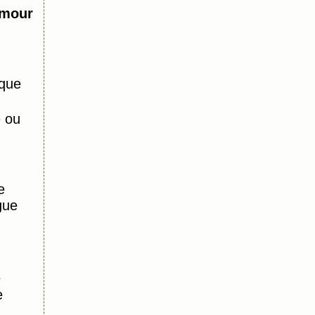
amour
que
e ou
e
gue
s
e