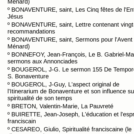
Ménard)
º
BONAVENTURE, saint, Les Cinq fêtes de l'En
Jésus
º
BONAVENTURE, saint, Lettre contenant vingt
recommandations
º
BONAVENTURE, saint, Sermons pour l'Avent (
Ménard)
º
BONNEFOY, Jean-François, Le B. Gabriel-Mar
sermons aux Annonciades
º
BOUGEROL, J-G. Le sermon 155 De Tempor
S. Bonaventure
º
BOUGEROL, J-Guy, L'aspect original de
l'Itinerarium de Bonaventure et son influence su
spiritualité de son temps
º
BRETON, Valentin-Marie, La Pauvreté
º
BUIRETTE, Jean-Joseph, L'éducation et l'espr
franciscain
º
CESAREO, Giulio, Spiritualité franciscaine (le