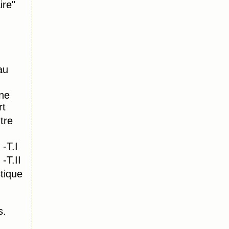
ire"
au
ne
rt
tre
-T.I
-T.II
tique
s.