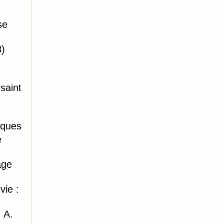
se
8)
saint
ques
e
age
vie :
 A.