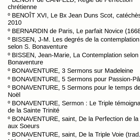
chrétienne
º
BENOÎT XVI, Le Bx Jean Duns Scot, catéchè
2010
º
BERNARDIN de Paris, Le parfait Novice (166
º
BISSEN, J-M. Les degrés de la contemplation
selon S. Bonaventure
º
BISSEN, Jean-Marie, La Contemplation selon 
Bonaventure
º
BONAVENTURE, 3 Sermons sur Madeleine
º
BONAVENTURE, 5 Sermons pour Passion-Pâ
º
BONAVENTURE, 5 Sermons pour le temps d
Noël
º
BONAVENTURE, Sermon : Le Triple témoign
de la Sainte Trinité
º
BONAVENTURE, saint, De la Perfection de la 
aux Soeurs
º
BONAVENTURE, saint, De la Triple Voie (trad.