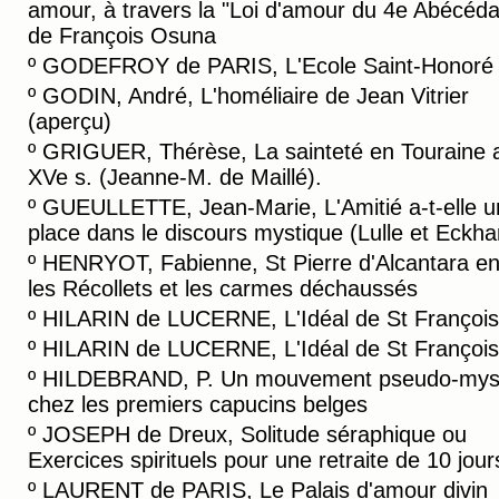
amour, à travers la "Loi d'amour du 4e Abécéda
de François Osuna
º
GODEFROY de PARIS, L'Ecole Saint-Honoré
º
GODIN, André, L'homéliaire de Jean Vitrier
(aperçu)
º
GRIGUER, Thérèse, La sainteté en Touraine 
XVe s. (Jeanne-M. de Maillé).
º
GUEULLETTE, Jean-Marie, L'Amitié a-t-elle u
place dans le discours mystique (Lulle et Eckha
º
HENRYOT, Fabienne, St Pierre d'Alcantara en
les Récollets et les carmes déchaussés
º
HILARIN de LUCERNE, L'Idéal de St François 
º
HILARIN de LUCERNE, L'Idéal de St François 
º
HILDEBRAND, P. Un mouvement pseudo-mys
chez les premiers capucins belges
º
JOSEPH de Dreux, Solitude séraphique ou
Exercices spirituels pour une retraite de 10 jour
º
LAURENT de PARIS, Le Palais d'amour divin