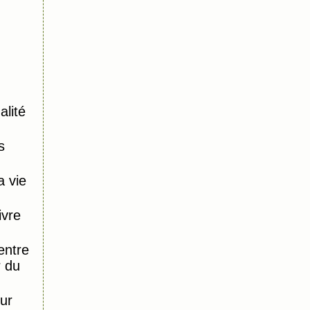
alité
s
 vie
ivre
entre
r du
ur