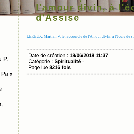
l'amour divin, à l'
d'Assise
LEKEUX, Martial, Voie raccourcie de l'Amour divin, à l'école de st
Date de création :
18/06/2018 11:37
 P.
Catégorie :
Spiritualité -
Page lue
8216 fois
 Paix
e
o,