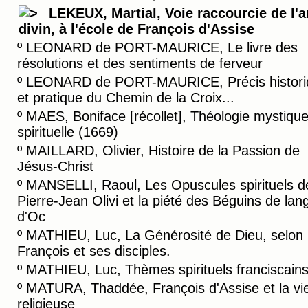
LEKEUX, Martial, Voie raccourcie de l'
divin, à l'école de François d'Assise
º
LEONARD de PORT-MAURICE, Le livre des
résolutions et des sentiments de ferveur
º
LEONARD de PORT-MAURICE, Précis histori
et pratique du Chemin de la Croix...
º
MAES, Boniface [récollet], Théologie mystiqu
spirituelle (1669)
º
MAILLARD, Olivier, Histoire de la Passion de
Jésus-Christ
º
MANSELLI, Raoul, Les Opuscules spirituels d
Pierre-Jean Olivi et la piété des Béguins de lan
d'Oc
º
MATHIEU, Luc, La Générosité de Dieu, selon
François et ses disciples.
º
MATHIEU, Luc, Thèmes spirituels franciscain
º
MATURA, Thaddée, François d'Assise et la vi
religieuse