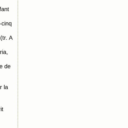
fant
-cinq
tr. A
ia,
e de
r la
it