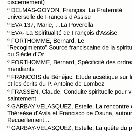
discernement)
º
DELMAS-GOYON, François, La Fraternité
universelle de François d'Assise
º
EVA 137, Marie, ...La Poverella
º
EVA- La Spiritualité de François d'Assise
º
FORTHOMME, Bernard, Le
"Recogimiento".Source franciscaine de la spiritu
du Siècle d'Or
º
FORTHOMME, Bernard, Spécificité des ordre
mendiants
º
FRANCOIS de Bénéjac, Etude acsétique sur la
et les écrits du P. Antoine de Lombez
º
FRASSEN, Claude, Conduite spirituelle pour v
saintement
º
GARBAY-VELASQUEZ, Estelle, La rencontre 
Théreèse d'Avila et Francisco de Osuna, autou
Recueillement...
º
GARBAY-VELASQUEZ, Estelle, La quête du p