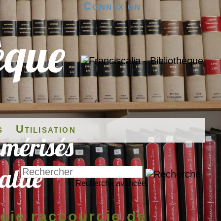
Connexion
s
Utilisation
Recherche avancée
oie raccourcie de