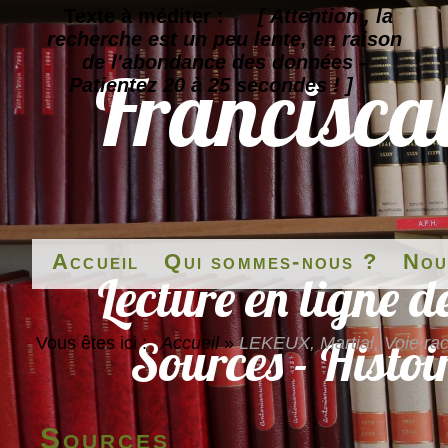
Texte à méditer :
[ Attention , la
recherche est un peu lente, en raison
de l'abondance des données -
Patientez 20 à 25 secondes ! ]
Accueil
Qui sommes-nous ?
Nou
Vous êtes ici :
Accueil
»
LEKEUX, Martial, Voie racc
Sources