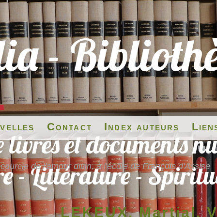
velles
Contact
Index auteurs
Lien
ourcie de l'amour divin, à l'école de François d'Assise
LEKEUX, Martial, V