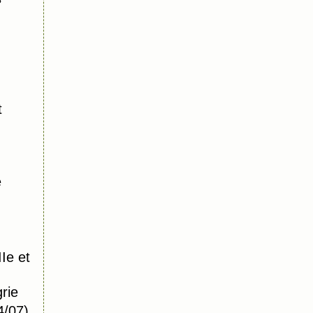
t
e
Ie et
rie
4/07).