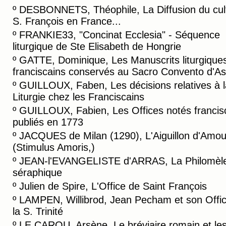
º
DESBONNETS, Théophile, La Diffusion du cul
S. François en France...
º
FRANKIE33, "Concinat Ecclesia" - Séquence
liturgique de Ste Elisabeth de Hongrie
º
GATTE, Dominique, Les Manuscrits liturgique
franciscains conservés au Sacro Convento d'As
º
GUILLOUX, Faben, Les décisions relatives à l
Liturgie chez les Franciscains
º
GUILLOUX, Fabien, Les Offices notés francis
publiés en 1773
º
JACQUES de Milan (1290), L'Aiguillon d'Amou
(Stimulus Amoris,)
º
JEAN-l'EVANGELISTE d'ARRAS, La Philomèl
séraphique
º
Julien de Spire, L'Office de Saint François
º
LAMPEN, Willibrod, Jean Pecham et son Offi
la S. Trinité
º
LE CAROU, Arsène, Le bréviaire romain et le