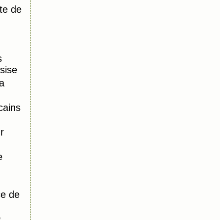
te de
s
sise
a
cains
r
e
ce de
s