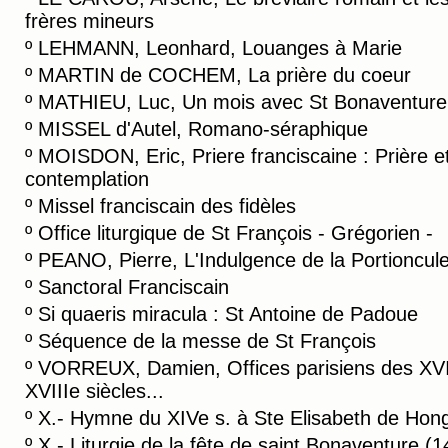
frères mineurs
º
LEHMANN, Leonhard, Louanges à Marie
º
MARTIN de COCHEM, La prière du coeur
º
MATHIEU, Luc, Un mois avec St Bonaventure
º
MISSEL d'Autel, Romano-séraphique
º
MOISDON, Eric, Priere franciscaine : Prière e
contemplation
º
Missel franciscain des fidèles
º
Office liturgique de St François - Grégorien -
º
PEANO, Pierre, L'Indulgence de la Portioncul
º
Sanctoral Franciscain
º
Si quaeris miracula : St Antoine de Padoue
º
Séquence de la messe de St François
º
VORREUX, Damien, Offices parisiens des XVI
XVIIIe siècles...
º
X.- Hymne du XIVe s. à Ste Elisabeth de Hong
º
X.- Liturgie de la fête de saint Bonaventure (1